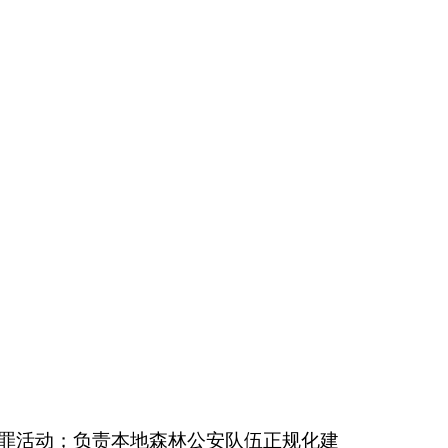
林公安队伍正规化建
、指挥中心。
，增加或减少0人；离休