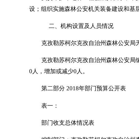
编制部门：
克孜勒苏柯尔克孜自治州
森林公安局
收 入
项 目
预算
财政拨款（补助）
276.
一般公共预算
276.
政府性基金预算
教育收费(财政专户)
事业收入