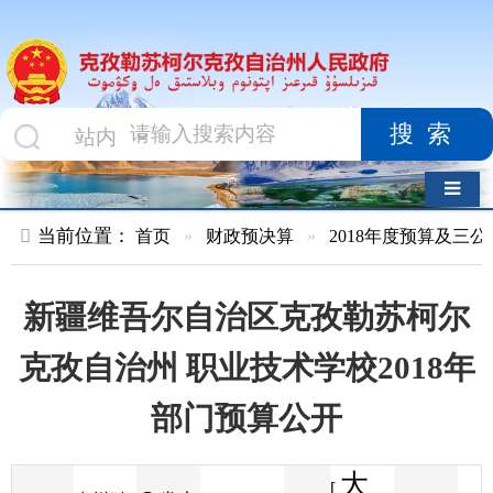
搜索
导航切换
当前位置：
首页
»
财政预决算
»
2018年度预算及三公经费
»
部
新疆维吾尔自治区克孜勒苏柯尔
克孜自治州 职业技术学校2018年
部门预算公开
大
[
发布
克州财
2018-01-26
66
来源
字体
阅读
中
15:01
9
政局
时间
小
]