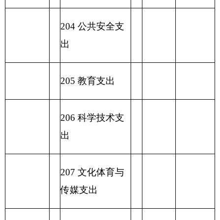
233
债务发行费
支出
小 计
小 计
230 转移性支出
收 入 总
支 出 总 计
计
表五：
一般公共预算支出情况表
编制部门：
克州职业技术学校
单位：万元