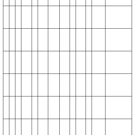
功能分类科目
编码
功能分类科目
合
基本支
项目支
名称
计
出
出
类
款
项