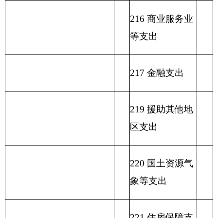
支出
小 计
小 计
单位上年结余（不包括国
230 转移性支出
库集中支付额度结余）
收 入 总 计
支 出 合 计
表二：
克州职业
技术学校
收入总体情况表
填报部门：
克州职业技术学校
单位：万元