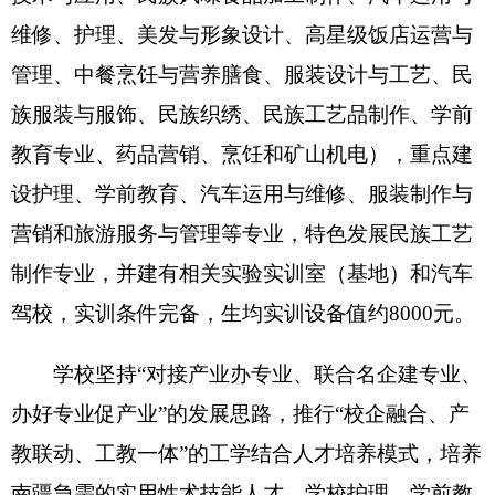
学校是自治区重点建设的八所职业学校之一。
近三年，学校先后获得克州德育示范校、克州共青
团工作先进单位、自治区教工委“教育先锋号”、自
治区中等职业学校计算机应用考核“先进集体”。在
自治区职业院校技能大赛中，学校先后获得奖牌13
个（含一等奖2个）和“优秀组织奖”。
二、机构设置及人员情况
克州职业技术学校
无下属预算单位，下设
19
个
处室，分别是：
办公室、组织人事科、教务科、学
生科、总务科、财务科、成教科、培训科、实训
课、资助科、招生就业科、思政科、纪检监察室、
宿管科、技能鉴定科、驾驶培训科、保卫科、团
委、工会
。
克州职业技术学校
编制数
230
，实有人数
220