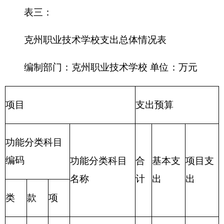
合计
表四：
财政拨款收支预算总体情况表
编制部门
：
克州职业技术学校
单位：万元
财政拨款收
财政拨款支出
入
合
合
一般公
政府性基
项 目
功 能 分 类
计
计
共预算
金预算
财政拨款
201 一般公共服