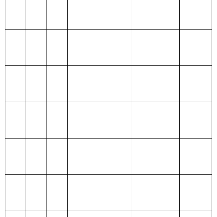
（补助）
务支出
一般公共
202 外交支出
预算
政府性基
203 国防支出
金预算
204 公共安全支
出
205 教育支出
206 科学技术支