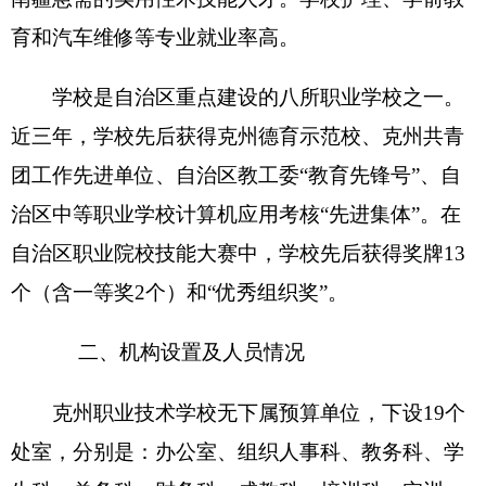
人，其中：在职
220
人，增加
6
人
、减少
2人
；退休
195
人，增加
2人、
减
少
7
人
；离休
0人，减少1人
。
第二部分
2
018
年
克州职业技术学校
预算公开表
表一：
（具体情况详见附件）
克州职业技术学校
收支总体情况表
编制部门
：
克州职业技术学校
单位：万元
收 入
支 出
预
预
项 目
算
功能分类
算
数
数