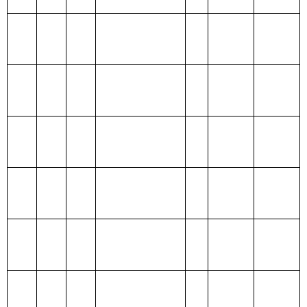
出
212 城乡社区支
出
213 农林水支出
214 交通运输支
出
215 资源勘探信
息等支出
216 商业服务业