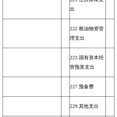
政
功
一
财
事
府
功能分
能
般
政
业
用事
单位上年
性
类科目
分
公
专
事
单
其
业基
结余（不
基
编码
类
总
共
户
业
位
他
金弥
包括国库
金
科
计
预
管
收
经
收
补收
集中支付
预
目
算
理
入
营
入
支差
额度结
算
名
拨
资
收
额
余）
拨
类
款
项
称
款
金
入
款