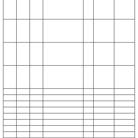
出
207 文化体育与
传媒支出
208 社会保障和
就业支出
209 社会保险基
金支出
210 医疗卫生与
计划生育支出
211 节能环保支