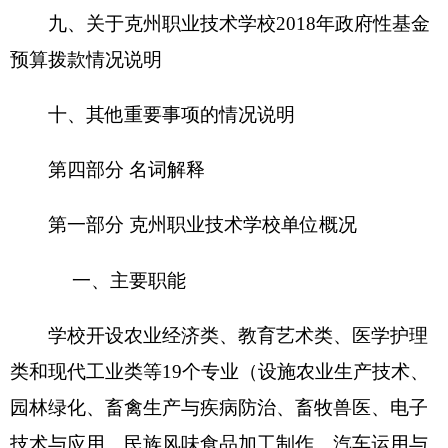
维修、护理、美发与形象设计、高星级饭店运营与
管理、中餐烹饪与营养膳食、服装设计与工艺、民
族服装与服饰、民族织绣、民族工艺品制作、学前
教育专业、药品营销、烹饪和矿山机电），重点建
设护理、学前教育、汽车运用与维修、服装制作与
营销和旅游服务与管理等专业，特色发展民族工艺
制作专业，并建有相关实验实训室（基地）和汽车
驾校，实训条件完备，生均实训设备值约8000元。
学校坚持“对接产业办专业、联合名企建专业、
办好专业促产业”的发展思路，推行“校企融合、产
教联动、工教一体”的工学结合人才培养模式，培养
南疆急需的实用性术技能人才。学校护理、学前教
育和汽车维修等专业就业率高。