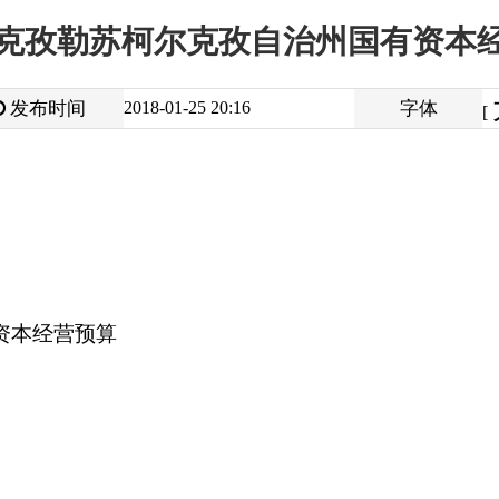
大
中
2018-01-25 20:16
字体
小
[
]
算
打
地州市政府
区政府部门
省区市