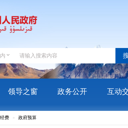
政务新
搜索
之窗
政务公开
互动交流
政务服
府预算
孜勒苏柯尔克孜自治州国有资本经营预算