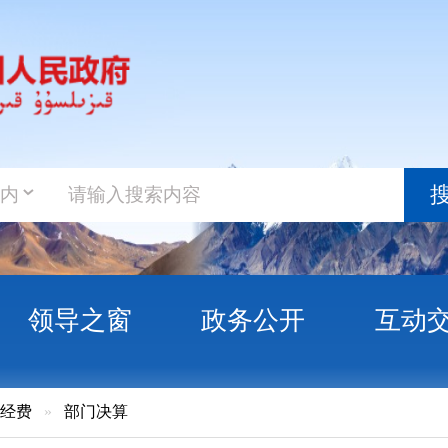
政务新
搜索
之窗
政务公开
互动交流
政务服
门决算
15年克州日报社决算公开说明