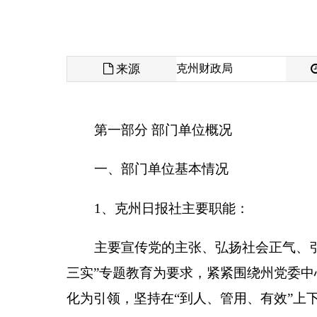
来源
克州财政局
发布时间
第一部分 部门单位概况
一、部门单位基本情况
1、克州日报社主要职能：
主要宣传党的主张、弘扬社会正气、引导社会热
三实”专题教育为要求，
紧紧围绕州党委中心工作，
化为引领，坚持
在“到人、管用、有效”上下功夫，
深
效，使《克孜勒苏日报》新闻宣传核心作用进一步凸
2、机构设置情况：
本单位内设11个科室，
为独立核算机构，编制人
术人员53人，工人5人。退休人员38人，其中副高职