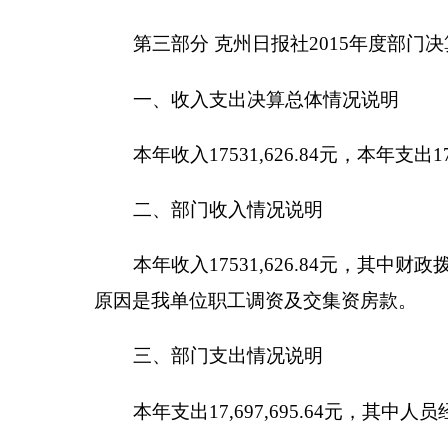
水电费、邮电费、工程款等），对个人和家庭补助支出2,708
四、部门结转结余情况说明
年末结转结余350000元，与上年相比，减少
5754
五、“三公”经费、会议费和培训费支出情况说明
2015年度一般公共预算“三公”经费支出决算8.7
养费用较高，公务用车运行维护费增大。具体情况如
因公出国（境）费支出0万元。全年使用一般公
公务用车购置及运行维护费7.95万元,其中，公
等。2015年，单位一般公共财政拨款安排的公务用车
公务接待费0.76万元。具体是：国内公务接待支
待10批次，60人次。