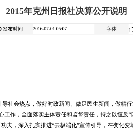
大
中
2016-07-01 05:07
字体
小
[
]
点，做好时政新闻、做足民生新闻，做精行业新闻。汉、柯、维
全面落实主体责任和监督责任，持之以恒反“四风”；
始终坚持正确
入
扎实推进“去极端化”宣传引导，
在变化变革、创新发展中不断
显。
数
为84人，年底实有人数77人，其中正县1人，副县4人，正科8
称6人，正科6人，中级职称16人，初级职称6人，高级工4人。