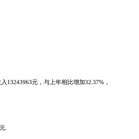
。
是单位车辆老化，维修保
容包括：无。
维修保养、油料支出
。2015年国内公务接