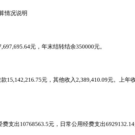
,284.51元，其他资本性支出1,729,379.50元。
88
元，降低62.18%。
减少主要原因是: 2015年公用经费支出减少
1万元，比上年8.06万元增加0.65万元，增长8.06%。增加原因
下：
共预算财政拨款安排的出国（境）团组0个，累计0人次。开支内
务用车购置0万元，公务用车运行维护费7.95万元。主要用于车辆
购置量0辆，保有量为2辆。
出0.76万元。主要接待上级部门检查和县市部门来本单位交流学习