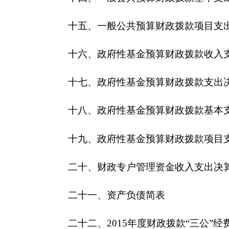
第三部分
克州日报社
2015年度部门决算情况说
一、收入支出决算总体情况说明
本年收入17531,626.84元，本年支出17,697,695.
二、部门收入情况说明
本年收入17531,626.84元，其中财政拨款15,142
原因是我单位职工调资及交集资房款。
三、部门支出情况说明
本年支出17,697,695.64元，
其中人员经费支出1076
按功能分类科目，2070501行政运行支出
17,697,
按支出经济分类，
工资福利支出8,060,278.