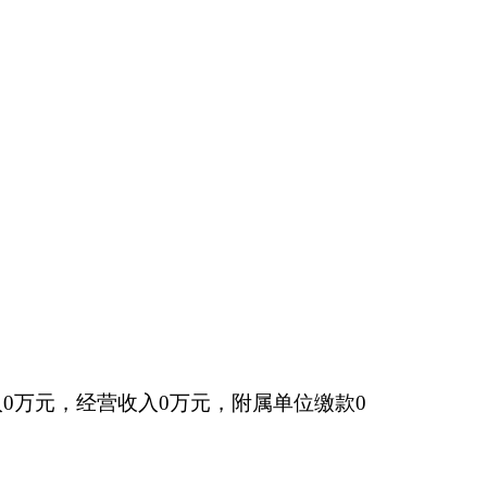
出
17.25
万元，对个人
执行中央八项规定，
包括：无。
修保养、油料支出