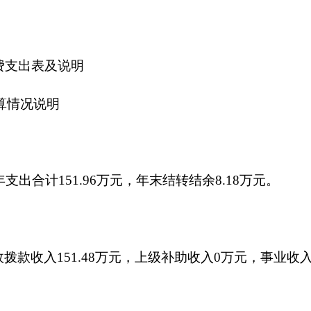
万元。按经济分类科目，工资福利支出
96.22
万元，商品和服务支
，基本建设支出
0
万元，其他资本性支出
0
万元。
万元，增长
146.39%
。
万元，比上年
3
万元减少
1.09
万元，降低
36.33%
。减少原因是
严格
共预算财政拨款安排的出国（境）团组
0
个，累计
0
人次。开支内容
用车购置
0
万元，公务用车运行维护费
1.79
万元。主要用于车辆维
购置量
0
辆，保有量为
1
辆。