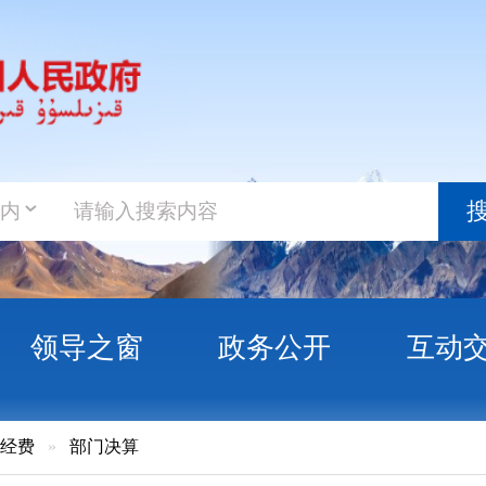
政务新
搜索
之窗
政务公开
互动交流
政务服
门决算
15年克州工商联决算公开说明