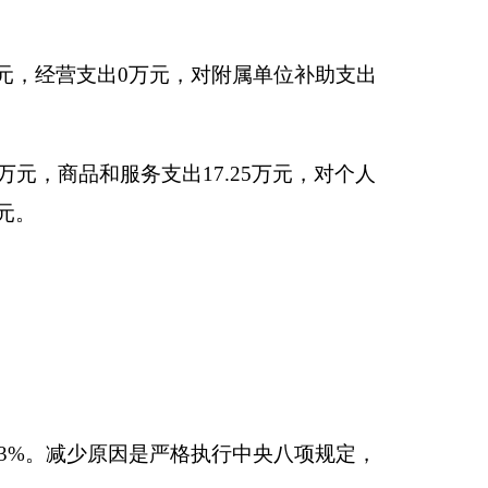
2
万元，增长
。故本年其他收入增
支出增长是因为
2015
增加
67.49
万元，增
经费支出要比上年减