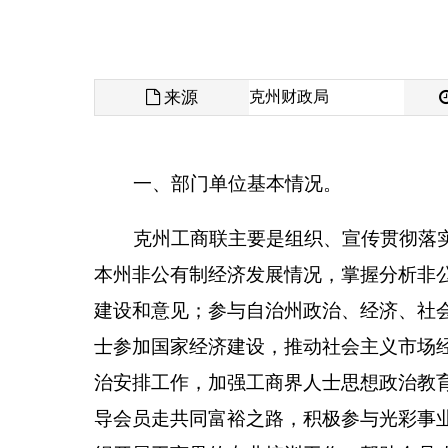
来源
克州财政局
发布时间
一、部门单位基本情况。
克州工商联主要是组织、宣传贯彻落实党中央、
本州非公有制经济发展情况，掌握分析非公有制经济
建设和意见；参与自治州政治、经济、社会生活中重
士参加国家经济建设，推动社会主义市场经济体制逐
治安排工作，加强工商界人士思想
政治教育，提高爱
导会员走共同富裕之路，积极参与光彩事业和社会公
织开展工商界的专业培训工作，帮助会员改进经营管
对内对外展销会、交易会、组织会员出国、出境考察
商社团及工商经济界人士的联系和友谊，促进经济、
有关证明，协调关系，调解经济纠纷；做好工商联机
二、机构设置情况