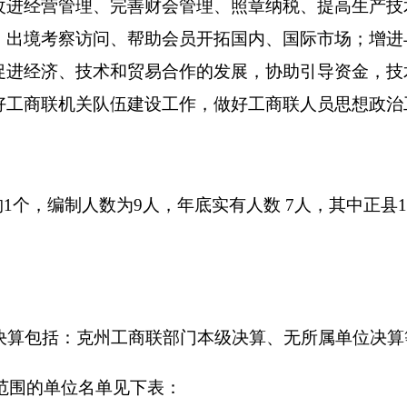
人数为
9
人，年底实有人数
7
人，其中正县
1
人，副县
2
人，正科
克州工商联
部门本级决算、无所属单位决算等。
名单见下表：