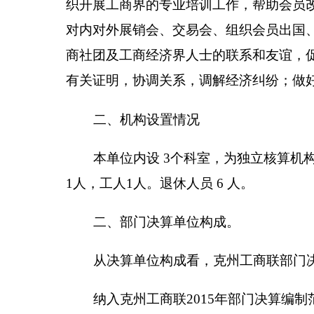
本单位内设
3
个科室，为独立核算机构
1
个，编制
1
人，工人
1
人。退休人员
6
人。
二、部门决算单位构成。
从决算单位构成看，
克州工商联
部门决算包括：
纳入
克州工商联
2015
年部门决算编制范围的单位
序号
单位名称
备注
1
克州工商联
第二部分
克州工商联
2015
年度部门决算报表