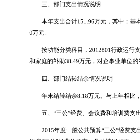
公务接待费
0.12
万元。具体是：国内公务接待支
我单位
2015
年会议费支出
0
万元，培训费支出
0
万
六、部门预算执行情况分析说明
（一）综合收支与上年度决算对比情况：
2015
年
67.19%
。原因是：
一是
2015
年普调补发南疆工作补贴
其他收入增加原因是增加原因是今年自治区核拨
加。
2015
年全年支出
151.96
万元，
2014
年全年支出
97
年调增并补发南疆工作补贴和地方津贴补贴，人员工
（二）财政拨款支出与年初预算对比情况：
2015
长
80.47%
。原因是：
人员经费支出增长是因为
2015
年