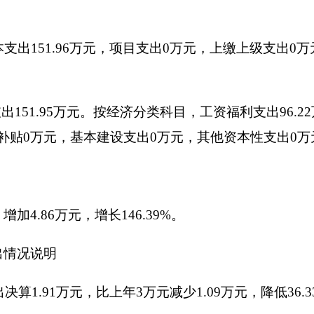
出
0.12
万元。主要接待上级部门
元。
全年收入
156.83
万元，
2014
年全年收入
92.70
万元，同比增加
64.1
和地方津贴补贴；二是
2015
年度人员增加，工资增加。
30000
元工作性经费和州委组织部拨付
20000
元非公党建工作经费
.74
万元，同比增加
54.22
万元，增长
55.47%
。原因是：
人员经费
资增加，人员经费支出要比上年减少。
年财政拨款支出
151.36
万元，
2015
年年初预算
83.87
万元，比预算
调增并补发南疆工作补贴和地方津贴补贴，人员工资增加，人员