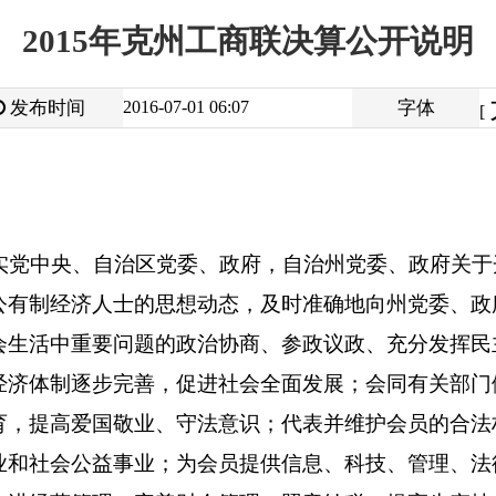
大
中
2016-07-01 06:07
字体
小
[
]
自治区党委、政府，自治州党委、政府关于开展非公有制经济的
人士的思想动态，及时准确地向州党委、政府反映情况，并提出
要问题的政治协商、参政议政、充分发挥民主监督的作用；积极
步完善，促进社会全面发展；会同有关部门做好培养选拔、推荐
国敬业、守法意识；代表并维护会员的合法权益，反映会员的意
益事业；为会员提供信息、科技、管理、法律、会计、审计、融
理、完善财会管理、照章纳税、提高生产技术和产品质量；组织
访问、帮助会员开拓国内、国际市场；增进与香港特区及台湾、
技术和贸易合作的发展，协助引导资金，技术人才；办好会员企
关队伍建设工作，做好工商联人员思想政治工作，党建工作。