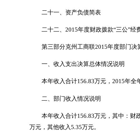
0
万元。
按功能分类科目，
2012801
行政运行支出
151.95
和家庭的补助
38.49
万元，对企事业单位的补贴
0
万元
四、部门结转结余情况说明
年末结转结余
8.18
万元。与上年相比，增加
4.86
五、“三公”经费、会议费和培训费支出情况说明
2015
年度一般公共预算“三公”经费支出决算
1.91
压缩“三公”经费的开支
。具体情况如下：
因公出国（境）费支出
0
万元。全年使用一般公
公务用车购置及运行维护费
1.79
万元
,
其中，公务
等。
2015
年，单位一般公共财政拨款安排的公务用车