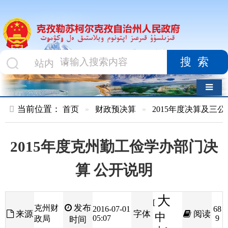
搜索
导航切换
当前位置：
首页
»
财政预决算
»
2015年度决算及三公经费
»
部
2015年度克州勤工俭学办部门决
算 公开说明
大
[
发布
克州财
2016-07-01
68
来源
字体
阅读
中
05:07
9
政局
时间
小
]
第一部分 部门单位概况