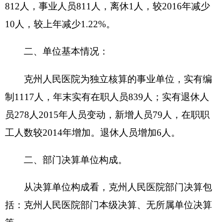
从决算单位构成看，
克州人民医院
部门决算包
括：
克州人民医院
部门本级决算、无所属单位决算
等。
纳入
克州人民医院
2015
年部门决算编制范围的
单位名单见下表：
序号
单位名称
备注
1
克州人民医院
第二部分
克州人民医院
2015
年度部门决算报表
一、收入支出决算总表
二、财政拨款收入支出决算总表