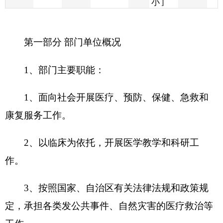
1
、
部门主要职能
：
1
、面向社会开展医疗、预防、保健、急救和
康复服务工作。
2
、以临床为依托，开展医学教学和科研工
作。
3
、按照国家、自治区有关法律法规和政策规
定，承担各类发公共事件、自然灾害的医疗救治等
工作。
4
、面向基层、农牧区医疗机构，开展人才培
养、技术支持等工作。
5
、开展自治州境内外学术交流与合作。