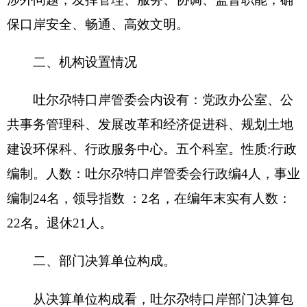
共事务管理科、发展改革和经济促进科、规划土地
建设环保科、行政服务中心。五个科室。性质
:
行政
编制。人数：吐尔尕特口岸管委会行政编
4
人，事业
编制
24
名，领导指数
：
2
名，在编年末实有人数：
22
名。退休
21
人。
二、部门决算单位构成。
从决算单位构成看，
吐尔尕特口岸
部门决算包
括：
吐尔尕特口岸
部门本级决算、无所属单位决算
等。
纳入
吐尔尕特口岸
2015
年部门决算编制范围的
单位名单见下表：
序号
单位名称
备注