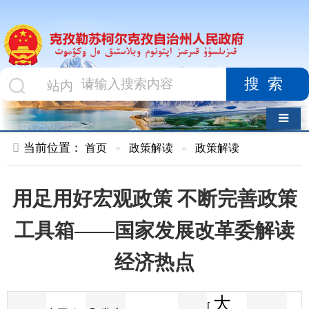
搜索
导航切换
当前位置：
首页
»
政策解读
»
政策解读
用足用好宏观政策 不断完善政策
工具箱——国家发展改革委解读
经济热点
大
[
发布
中国政
2026-06-05
47
来源
字体
阅读
中
11:10
8
府网
时间
小
]