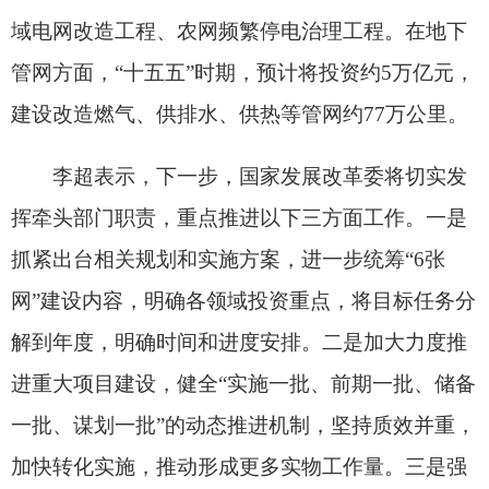
各县（市）网站
媒体
地州市政府
区政府部门
省区市政府
国家部委局
主办：克孜勒苏柯尔克孜自治州人民政府办公室
承办：克孜勒苏柯尔克孜自治州政务公开信息中心
新公网安备65300102000007号
新ICP备2022000247号
政府网站标识码：6530000002
法律声明
关于我们