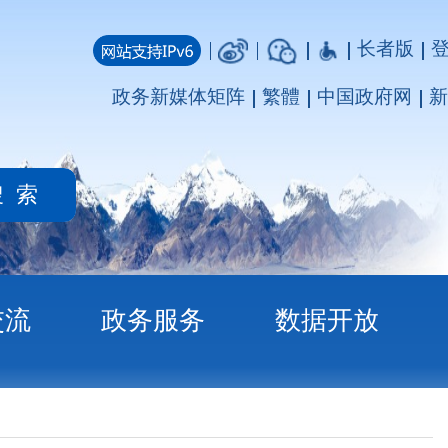
长者版
登录
注册
媒体矩阵
繁體
中国政府网
新疆政府网
务
数据开放
克孜勒苏柯尔克孜自