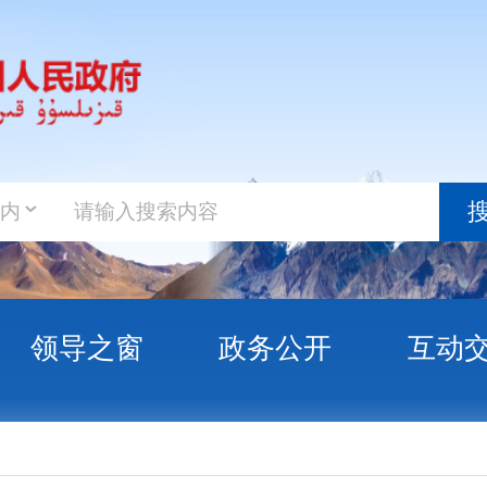
政务新
搜索
之窗
政务公开
互动交流
政务服
原文章
大面积停电事件应急预案》政策
关于印发
读