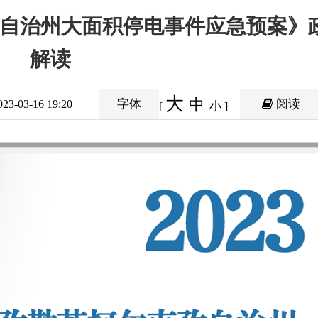
治州大面
的通知
大
中
字体
阅读
20
630
小
[
]