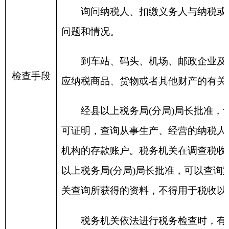
91653024726944203Y
乌恰县帕米尔建筑工
91653022MA78KBMR7X
阿克陶县林河电子科
91653024599196934P
乌恰县福兴城市建设
91653001MA77ENAE3G
阿图什市永新商贸有
91653022MA78B2EE6Q
阿克陶县鑫多多商贸
91653001MA77UXWR4C
克州立天贸易有限责
随机抽查
91653001MA784TQE8H
阿图什佳亮飞扬商贸
结果