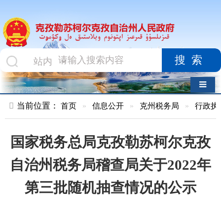
搜索
导航切换
当前位置：
首页
»
信息公开
»
克州税务局
»
行政执法
»
正文
国家税务总局克孜勒苏柯尔克孜
自治州税务局稽查局关于2022年
第三批随机抽查情况的公示
索 引 号
01047834X/2022-
主题分
02140
类