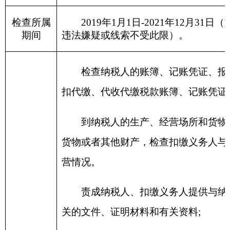
经县以上税务局
(分局)局长批准，凭全国统
可证明，查询从事生产、经营的纳税人、扣缴义
机构的存款账户。税务机关在调查税收违法案件
以上税务局(分局)局长批准，可以查询案件涉嫌
关查询所获得的资料，不得用于税收以外的用途
税务机关依法进行税务检查时，有权向有关
扣缴义务人和其他当事人与纳税或者代扣代缴、
况，有关单位和个人有义务向税务机关如实提供
税务机关调查税务违法案件时，对与案件有
录、录音、录像、照相和复制。
纳税人识别号
纳