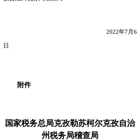
国家税务总局克孜勒苏柯尔克孜自治
州税务局稽查局
2022年
第
三批
随机抽查事项清单
公示事项
公示内容
随机抽查
税务稽查随机抽查（
20
22
年第
三批
随
项目
《中华人民共和
《国务院办公厅关
国家税务
国税收征收管理
于推广随机抽查规
印发《推
法》第五十四
范事中事后监管的
查随机抽
条、第五十七
通知》（国办发
案的通知
随机抽查
条、第五十八条
〔
2015〕58号）
发〔
2015
依据