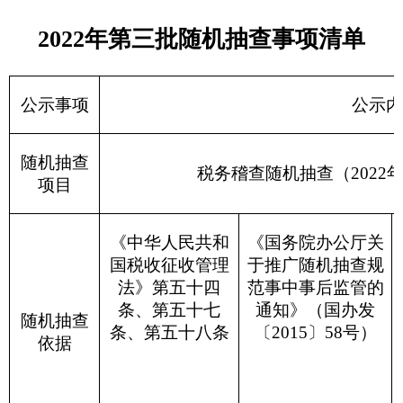
随机抽查
国家税务总局
克孜勒苏柯尔克孜自治州
主体
随机抽查
采取定向抽取方式，从
“税务稽查双随机工作
方式
名录库
”中，随机抽取抽查对象。
随机抽查
纳税人、扣缴义务人和其他涉税当事人履行
对象
情况及其他税法遵从情况。
是否有不缴或者少缴税款行为，是否有不缴
随机抽查
行为，是否有逃避追缴欠税行为，是否有违规取
内容
国家出口退税款行为，是否有应扣未扣、应收而
开发票行为，是否有其他不遵从税法行为。
检查所属
201
9
年
1月1日-20
21
年
12月31日（如检查发
期间
违法嫌疑或线索不受此限）。