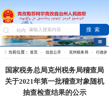
搜索
导航切换
当前位置：
首页
»
信息公开
»
克州税务局
»
行政执法
»
正文
国家税务总局克州税务局稽查局
关于2021年第一批稽查对象随机
抽查检查结果的公示
索 引 号
KZ017-
主题分类
2021-
000013