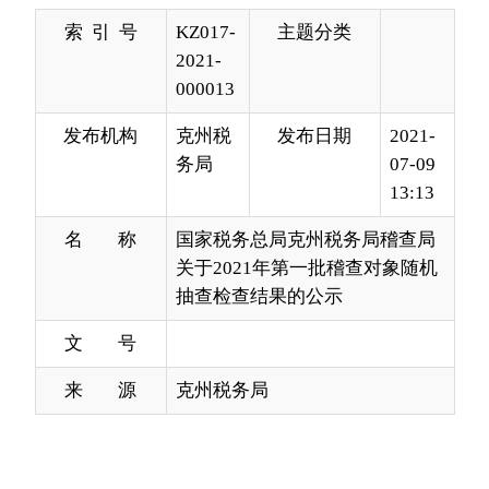
发布机构
克州税
发布日期
2021-
务局
07-09
13:13
名 称
国家税务总局克州税务局稽查局
关于2021年第一批稽查对象随机
抽查检查结果的公示
文 号
来 源
克州税务局
为贯彻落实《国务院办公厅关于推广随机抽查
规范事中事后监管的通知》（国办发
（2015）58
号
）文件精神，按照《国家税务总局关于推进税务
稽查随机抽查实施方案》（税总发（2015）104
号）工作要求，国家税务总局克州税务局稽查局从