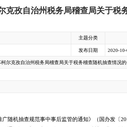
主题分类
发布日期
2020-10-09 20:33
治州税务局稽查局关于税务稽查随机抽查情况的公示
规范事中事后监管的通知》（国办发〔2015〕58号）、《自治
新政办发〔2016〕17号）精神，我局依据《国家税务总局关于
国税局关于印发〈推进税务稽查随机抽查实施方案〉的通知》（新国税发
计算机软件摇号的方式，从克州税务
局
稽查随机抽查对象名录库
查软件存档备查，现将抽查结果予以公示，欢迎社会各界监督。