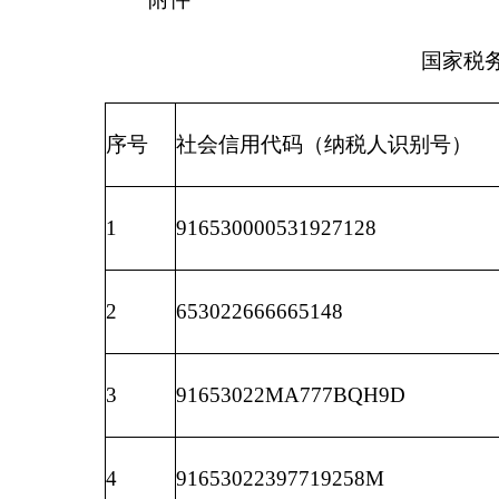
2
653022666665148
3
91653022MA777BQH9D
4
91653022397719258M
5
91653022MA776RQ161
6
91653001072236733T
7
91653001MA77KJ007F
8
91653001MA789E2D34
9
91653001MA789YBRXP