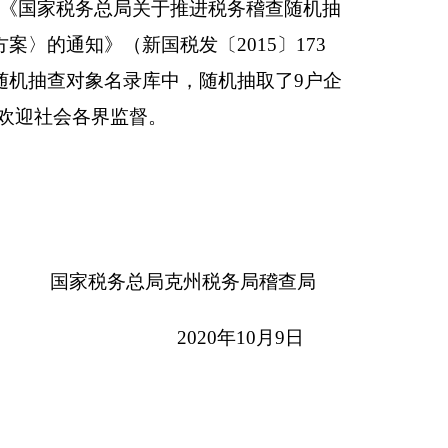
州税务局稽查局
0
20
年
10
月
9
日