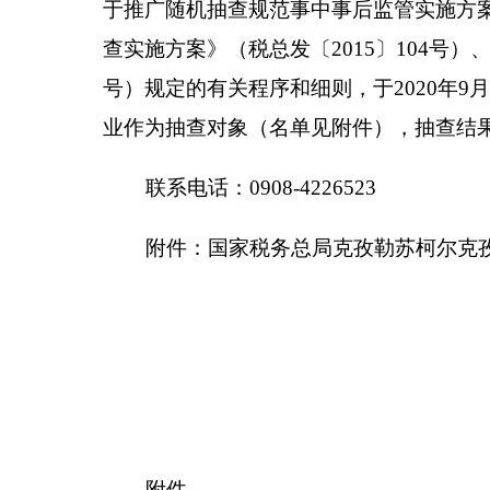
附件：
国家税务总局克孜勒苏柯尔克孜自治州税
附件
国家税务
总局克孜
序号
社会信用代码（纳税人识别号）
1
916530000531927128