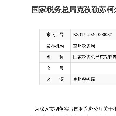
索 引 号
KZ017-2020-000037
发布机构
克州税务局
名 称
国家税务总局克孜勒苏柯尔克孜自
文 号
来 源
克州税务局
为深入贯彻落实《国务院办公厅关于推广随机抽查
于推广随机抽查规范事中事后监管实施方案的通知》（
查实施方案》（税总发〔2015〕104号）、《新疆
号）规定的有关程序和细则，于20
20
年
9
月
29
日通过
业作为抽查对象（名单见附件），抽查结果有随机抽
联系电话：0908-
4226523