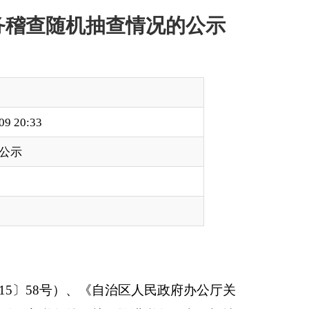
区人民政府办公厅关
推进税务稽查随机抽
〔2015〕173
中，随机抽取了
9
户企