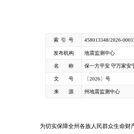
索 引 号
458013348/2026-00015
发布机构
地震监测中心
名 称
保一方平安 守万家安宁
文 号
〔2026〕号
来 源
州地震监测中心
为切实保障全州各族人民群众生命财产安全，确保
·米满夏带领4名专业技术人员，赴阿克陶县克孜勒
检。
此次巡检严格遵循“查改结合、标本兼治”原则
钻孔倾斜及气象三要素等监测设施、观测环境进行全