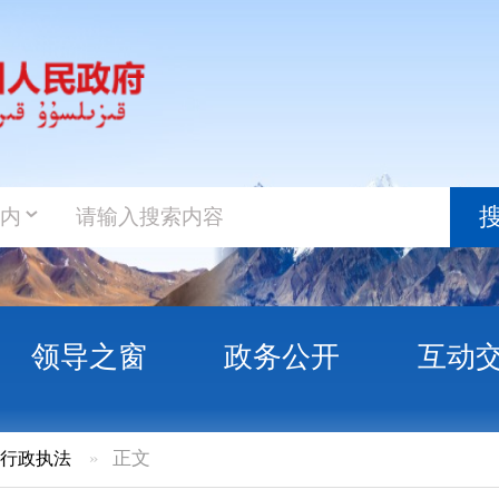
政务新
搜索
之窗
政务公开
互动交流
政务服
正文
保一方平安 守万家安宁