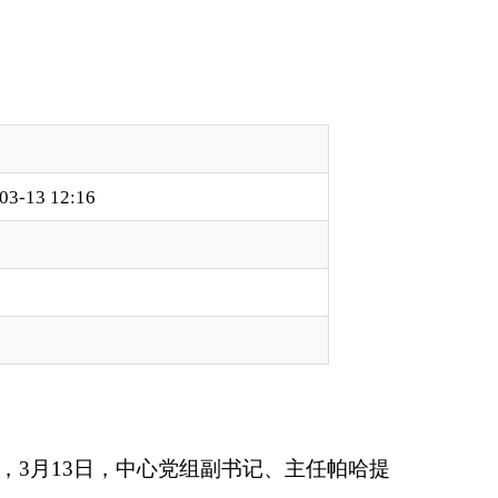
组副书记、主任帕哈提
地震监测台站专项巡
测、地壳形变体应变、
设备运行状态最优。