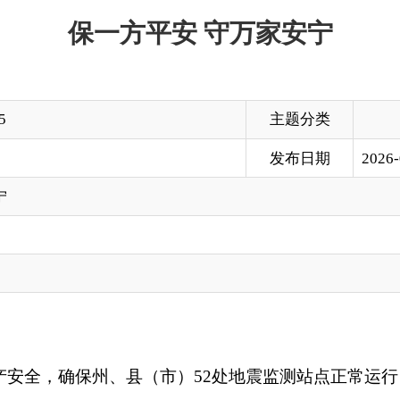
主题分类
发布日期
2026-03-13 12:16
州、县（市）52处地震监测站点正常运行，3月13日，中心党
陶镇、奥依塔克镇及乌恰县波斯铁列克乡等地震重点危险区，开展
，重点对喀尔乌勒、阿斯等5处地震监测中心站的地震动加速度观
面排查维护，细化巡检清单，完善台站巡检管理制度，确保监测