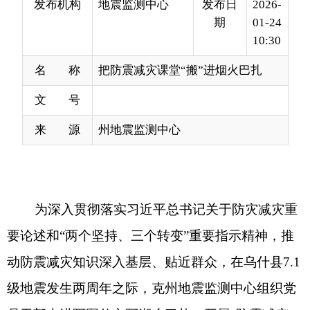
名 称
把防震减灾课堂“搬”进烟火巴扎
文 号
来 源
州地震监测中心
为深入贯彻落实习近平总书记关于防灾减灾重
要论述和“两个坚持、三个转变”重要指示精神，推
动防震减灾知识深入基层、贴近群众，在乌什县7.1
级地震发生两周年之际，克州地震监测中心组织党
员干部走进阿图什市阿湖乡巴扎，开展“防震减灾，
人人有责，共筑安全防线”主题科普宣传活动，让防
灾知识在烟火气息中传递，在群众心里扎根。
清晨的巴扎人声鼎沸，瓜果飘香，吆喝声与交
谈声交织成一片热闹的生活图景。克州地震监测中