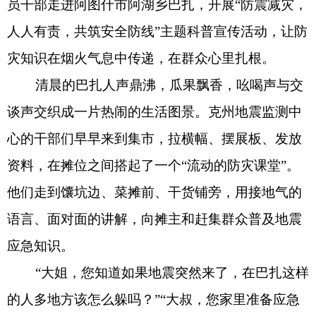
心的干部们早早来到集市，拉横幅、摆展板、发放
资料，在摊位之间搭起了一个“流动的防灾课堂”。
他们走到馕坑边、菜摊前、干货铺旁，用接地气的
语言、面对面的讲解，向摊主和赶集群众普及地震
应急知识。
“大姐，您知道如果地震突然来了，在巴扎这样
的人多地方该怎么躲吗？”“大叔，您家里准备应急
包了吗？手电筒、饮用水、馕这些平时就要备
好。”干部们结合当地居住环境和生活习惯，耐心讲
解避震要领、自救互救技能和应急物资储备方法，
并针对群众关心的“地震预警信息怎么看”“房屋怎么
盖更安全”等问题一一细致解答。
“两年前乌什地震的时候，我在家里吓得不知道
往哪跑。今天听了你们的讲解，心里踏实多了！”卖