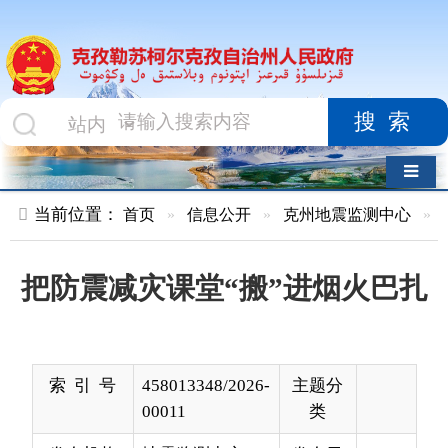
搜索
导航切换
当前位置：
首页
»
信息公开
»
克州地震监测中心
»
行政执法
»
把防震减灾课堂“搬”进烟火巴扎
索 引 号
458013348/2026-
主题分
00011
类
发布机构
地震监测中心
发布日
2026-
期
01-24
10:30