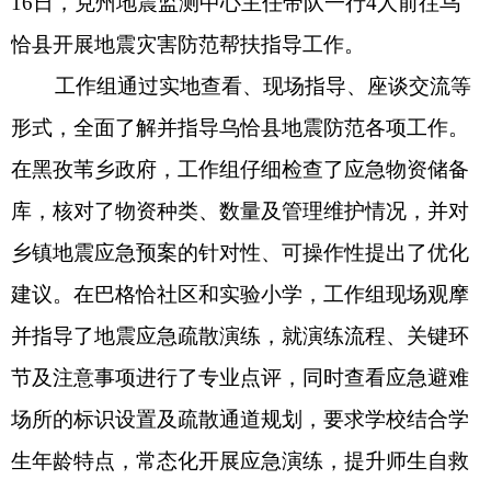
库，核对了物资种类、数量及管理维护情况，并对
乡镇地震应急预案的针对性、可操作性提出了优化
建议。在巴格恰社区和实验小学，工作组现场观摩
并指导了地震应急疏散演练，就演练流程、关键环
节及注意事项进行了专业点评，同时查看应急避难
场所的标识设置及疏散通道规划，要求学校结合学
生年龄特点，常态化开展应急演练，提升师生自救
互救能力。工作组还专程前往旺客隆超市等人流密
集场所，向经营者和消费者推广“新疆地震预警”小
程序，现场演示关注及使用方法，引导群众主动运
用科技手段防范风险，打通预警服务“最后一公
里”。此次帮扶指导中，工作组累计发放地震科普宣
传资料2000余份，有效普及了防震避震知识。
此外，工作组还对全县“三网一员”体系建设及