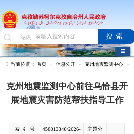
搜索
导航切换
当前位置：
首页
»
信息公开
»
克州地震监测中心
»
行政执法
»
克州地震监测中心前往乌恰县开
展地震灾害防范帮扶指导工作
索 引 号
458013348/2026-
主题分
00003
类
发布机构
地震监测中心
发布日
2025-
期
12-18