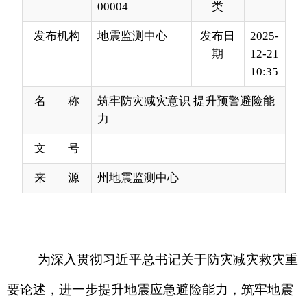
10:35
名 称
筑牢防灾减灾意识 提升预警避险能
力
文 号
来 源
州地震监测中心
为深入贯彻习近平总书记关于防灾减灾救灾重
要论述，进一步提升地震应急避险能力，筑牢地震
灾害风险防范安全底线，12月17日-18日，克州地震
监测中心党组主要领导带队一行4人，赴阿合奇县开
展地震灾害防范帮扶指导工作。工作组通过实地走
访、现场指导等方式，全方位铸牢阿合奇县防震减