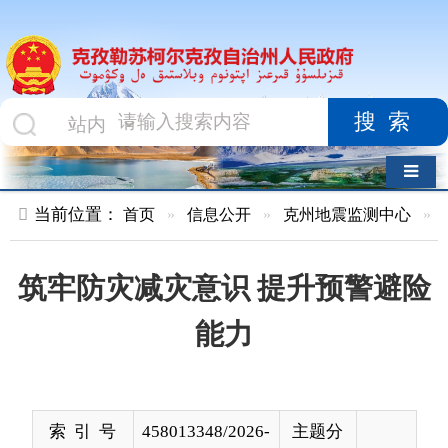
搜索
导航切换
当前位置：
首页
»
信息公开
»
克州地震监测中心
»
行政执法
»
筑牢防灾减灾意识 提升预警避险
能力
索 引 号
458013348/2026-
主题分
00004
类
发布机构
地震监测中心
发布日
2025-
期
12-21