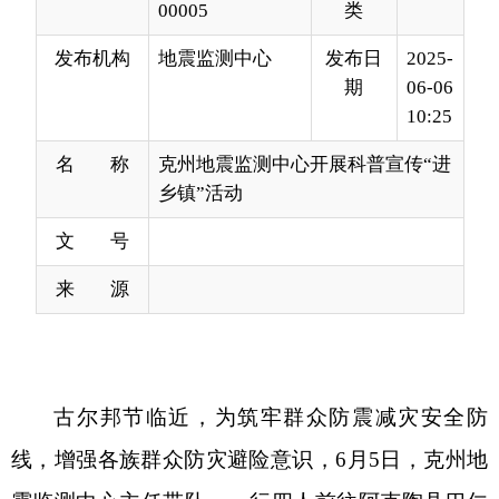
10:25
名 称
克州地震监测中心开展科普宣传“进
乡镇”活动
文 号
来 源
古尔邦节临近，为筑牢群众防震减灾安全防
线，增强各族群众防灾避险意识，6月5日，克州地
震监测中心主任带队，一行四人前往阿克陶县巴仁
乡农贸市场，开展防震减灾科普宣传活动。
活动现场，工作人员通过发放《防震减灾安全
常识》《地震来了怎么办》等宣传资料，向往来群
众普及地震基础知识、应急避险技能。结合克州地