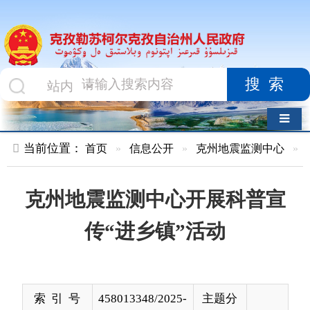
搜索
导航切换
当前位置：
首页
»
信息公开
»
克州地震监测中心
»
行政执法
»
克州地震监测中心开展科普宣
传“进乡镇”活动
索 引 号
458013348/2025-
主题分
00005
类
发布机构
地震监测中心
发布日
2025-
期
06-06