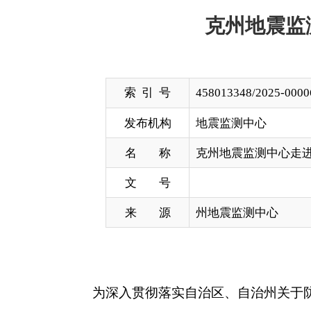
索 引 号
458013348/2025-00006
发布机构
地震监测中心
名 称
克州地震监测中心走进帕米尔西社
文 号
来 源
州地震监测中心
为深入贯彻落实自治区、自治州关于防灾减灾救灾
大地震纪念日即将来临之际，克州地震监测中心组织
线”为主题的宣讲活动，向社区居民普及避震自救互
活动中,中心工作人员结合克州及周边地区地质
识。同时，工作人员还详细介绍了地震预警系统的原