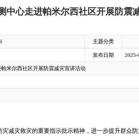
主题分类
发布日期
2025-07-22 10:30
区开展防震减灾宣讲活动
的重要指示批示精神，进一步提升群众防震避险意识和自救互救能力
工作人员于7月21日前往阿图什市帕米尔西社区，开展以“普及
救技能与地震预警知识，切实提升基层群众的防灾减灾意识和应急
构造特点，用通俗易懂的语言讲解了地震的成因、危害以及地震
理、作用以及接收方式，帮助居民了解地震预警信息的重要性