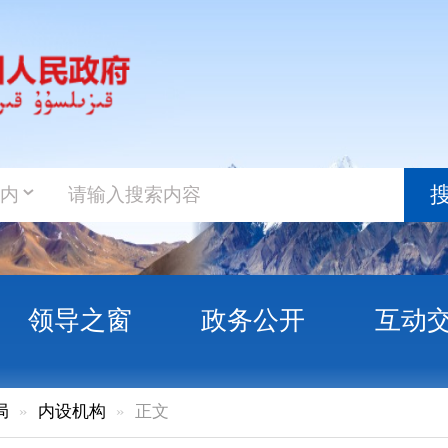
政务新
搜索
之窗
政务公开
互动交流
政务服
构
正文
资产管理科