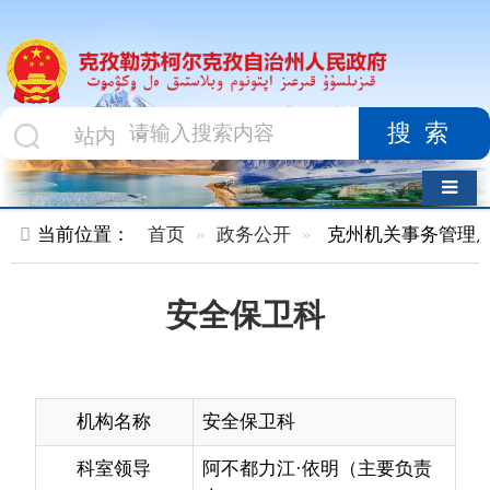
搜索
导航切换
当前位置：
首页
政务公开
克州机关事务管理局
内设机
安全保卫科
机构名称
安全保卫科
科室领导
阿不都力江·依明（主要负责
人）
办公电话
0908-4222359