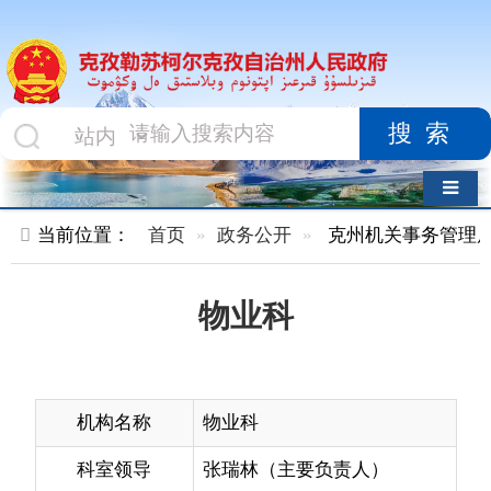
搜索
导航切换
当前位置：
首页
政务公开
克州机关事务管理局
内设机
物业科
机构名称
物业科
科室领导
张瑞林（主要负责人）
办公电话
0908-4220796
机构职能
负责自治州四套班子的服务保