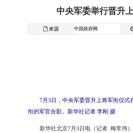
来源
中国政府网
发布时间
习近
7月3日，中央军委晋升上将军衔仪式在北京八
衔的军官合影。新华社记者 李刚 摄
新华社北京7月3日电（记者 梅常伟）中央军委
上午10时30分许，晋衔仪式在庄严的中华人民
签署的晋升上将军衔命令。
习近平向晋升上将军衔的中央军委纪律检查委员
佩戴上将军衔的2位军官向习近平敬礼，向参加仪式