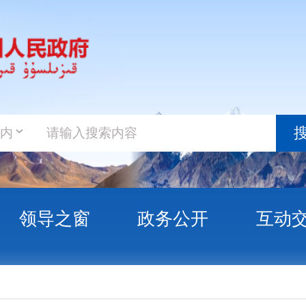
政务新
搜索
之窗
政务公开
互动交流
政务服
仪式 习近平颁发命令状并向晋衔的军官表