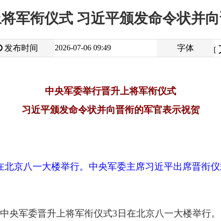
大
中
2026-07-06 09:49
字体
小
[
]
中央军委举行晋升上将军衔仪式
平颁发命令状并向晋衔的军官表示祝贺
一大楼举行。中央军委主席习近平出席晋衔仪式。这是习近平等领
晋升上将军衔仪式3日在北京八一大楼举行。中央军委主席习近平
共和国国歌声中开始。中央军委副主席张升民主持晋衔仪式，宣读
会书记兼中央军委监察委员会主任张曙光、空军司令员王刚颁发
的全体同志敬礼，全场响起热烈掌声。