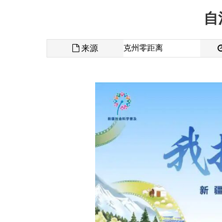
来源
克州零距离
发布时间