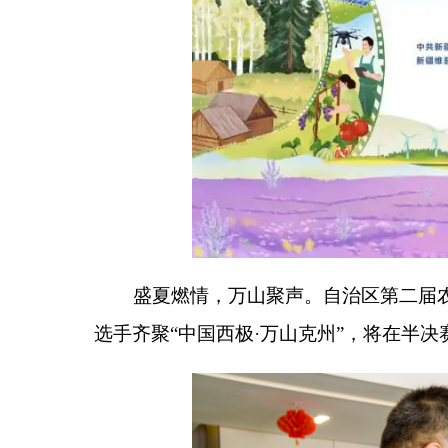
盛夏燃情，万山聚声。自治区第二届农牧民讲故
选手齐聚
“
中国西极
·
万山克州
”
，将在半决赛中展开激