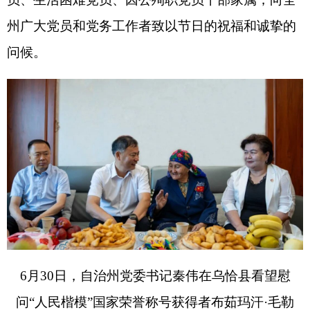
6
月
30
日，自治州党委书记秦伟在乌恰县看望慰
问
“
人民楷模
”
国家荣誉称号获得者布茹玛汗
·
毛勒
朵。全媒体记者 徐贤昊 摄
在
“
人民楷模
”
国家荣誉称号获得者布茹玛汗
·
毛
勒朵、全国优秀共产党员吴登云、光荣在党
50
年党
员马坎
·
胸卡尔家中，秦伟同老人亲切交谈、关切询
问他们的健康状况和生活情况，认真倾听老人回忆
过去的奋斗历程，感谢他们长期以来为全州改革发