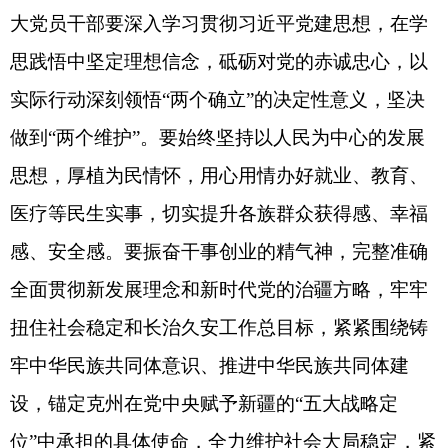
贴民生推动高质量发展，纵深推进全面从严治党，
奋力谱写建设社会主义现代化新疆克州篇章。
哈力别提
·
买买提吐尔干、多力坤
·
艾沙、赵
川、王菁、李晓斌、王彬、段洪波、艾斯克尔
·
阿布
都维力等州领导参加慰问。
（
全媒体记者
温彤
王
颖新
）
分享:
打印本页
关闭窗口
各县（市）网站
媒体
地州市政府
区政府部门