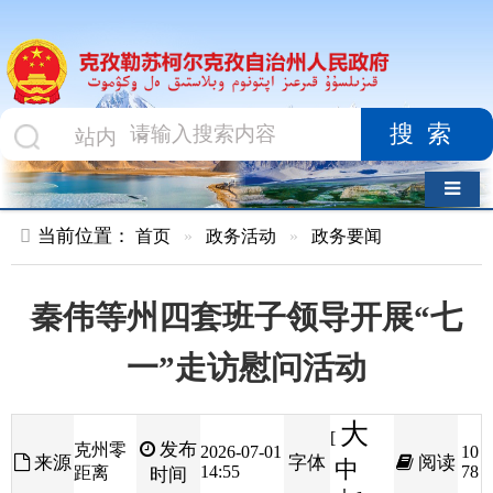
搜索
导航切换
当前位置：
首页
»
政务活动
»
政务要闻
秦伟等州四套班子领导开展“七
一”走访慰问活动
大
[
发布
克州零
2026-07-01
10
来源
字体
阅读
中
14:55
78
距离
时间
小
]
深学细悟笃行习近平党建思想