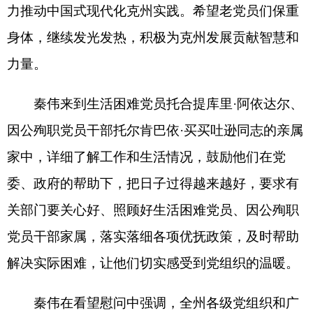
解决实际困难，让他们切实感受到党组织的温暖。
秦伟在看望慰问中强调，全州各级党组织和广
大党员干部要深入学习贯彻习近平党建思想，在学
思践悟中坚定理想信念，砥砺对党的赤诚忠心，以
实际行动深刻领悟
“
两个确立
”
的决定性意义，坚决
做到
“
两个维护
”
。要始终坚持以人民为中心的发展
思想，厚植为民情怀，用心用情办好就业、教育、
医疗等民生实事，切实提升各族群众获得感、幸福
感、安全感。要振奋干事创业的精气神，完整准确
全面贯彻新发展理念和新时代党的治疆方略，牢牢
扭住社会稳定和长治久安工作总目标，紧紧围绕铸
牢中华民族共同体意识、推进中华民族共同体建
设，锚定克州在党中央赋予新疆的
“
五大战略定
位
”
中承担的具体使命，全力维护社会大局稳定，紧