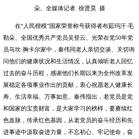
展稳定各项事业作出的贡献，衷心祝愿老人健康长
寿、生活幸福、万事如意。秦伟指出，老党员是党
和国家的宝贵财富，是大家学习的榜样，要赓续红
色血脉，传承红色基因，从老党员的奋斗经历和先
进事迹中汲取奋进力量，不忘初心、牢记使命，奋
力推动中国式现代化克州实践。希望老党员们保重
身体，继续发光发热，积极为克州发展贡献智慧和
力量。
秦伟来到生活困难党员托合提库里
·
阿依达尔、
因公殉职党员干部托尔肯巴依
·
买买吐逊同志的亲属
家中，详细了解工作和生活情况，鼓励他们在党
委、政府的帮助下，把日子过得越来越好，要求有
关部门要关心好、照顾好生活困难党员、因公殉职
党员干部家属，落实落细各项优抚政策，及时帮助