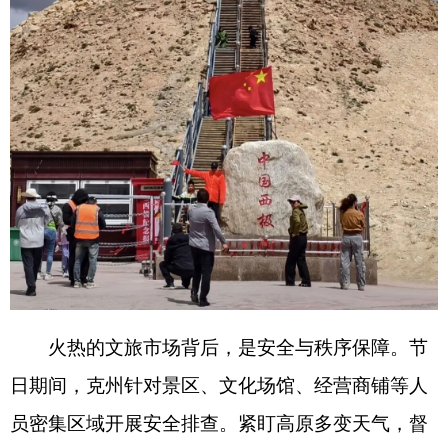
化
“
文旅
+
乡村
+
民俗
+
消费
”
融合发展模式，引导各
大景区、民宿商户、文旅企业推出门票优惠、住宿
折扣、民俗体验套餐、文创惠民等让利举措，有效
集聚客流、撬动消费。短途周边游、边境民俗体验
游、乡村休闲游成为假日出游主流，景区接待量、
民宿入住率、特色餐饮及农特产品销量持续攀升。
据统计，假期全州乡村游接待游客约
25
万人次，旅
游收入达
4150
万元。蓬勃发展的乡村文旅产业，持
续放大帕米尔文旅品牌效应，为克州文旅高质量发
展和乡村全面振兴注入源源不断的活力。
（
全媒体
记者
蒋娟娟
）
（图源网络、部分图为资料图）
分享: