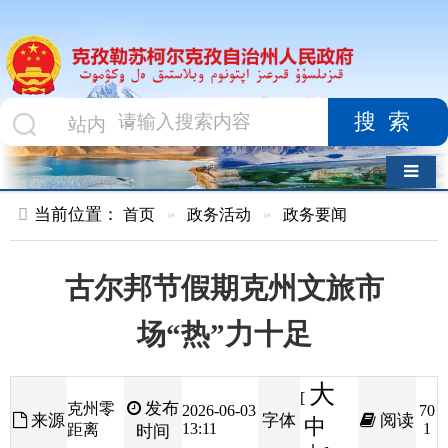
搜索
导航切换
当前位置：
首页
»
政务活动
»
政务要闻
古尔邦节假期克州文旅市
场“热”力十足
大
[
发布
克州零
2026-06-03
70
来源
字体
阅读
中
13:11
1
距离
时间
小
]
高原风光引客至。
2026
年古尔邦节假期（
5
月