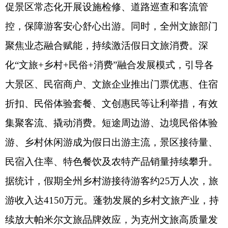
打印本页
关闭窗口
各县（市）网站
媒体
地州市政府
区政府部门
省区市政府
国家部委局
主办：克孜勒苏柯尔克孜自治州人民政府办公室
承办：克孜勒苏柯尔克孜自治州政务公开信息中心
新公网安备65300102000007号
新ICP备2022000247号
政府网站标识码：6530000002
法律声明
关于我们