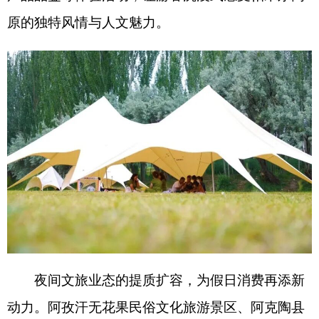
夜间文旅业态的提质扩容，为假日消费再添新
动力。阿孜汗无花果民俗文化旅游景区、阿克陶县
桢中古城等文旅商圈持续丰富业态，推出夜间演
艺、灯光观赏、特色餐饮、文创展销等多元场景，
补齐夜间消费短板，形成
“
日间赏景观光、夜间休闲
消费
”
的全时段游玩体验。
“
早就向往帕米尔高原的
风光，这次我们一路自驾来克州，白天赏雪山草原
美景，晚上逛夜市、品特色美食、看民俗演出，体
验感十足！
”
来自广州的游客陈文丽赞叹道。
节日期间，克州以铸牢中华民族共同体意识为
主线，统筹州县乡三级公共文化阵地资源，面向各