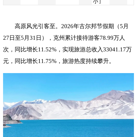
27
日至
5
月
31
日），克州累计接待游客
78.99
万人
次，同比增长
11.52%
，实现旅游总收入
33041.17
万
元，同比增长
11.75%
，旅游热度持续攀升。