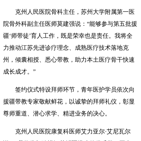
签约仪式特设拜师环节，青年医护学员依次向
援疆带教专家敬献鲜花，以诚挚的拜师礼仪，彰显
尊师重道、潜心求学、精进业务的决心。
克州人民医院康复科医师艾力亚尔
·
艾尼瓦尔
说：
“
我将倍加珍惜江苏援疆搭建的优质学习平台，
虚心求学、勤学实干，钻研专业技术，尽快提升自
身诊疗水平，更好地服务本地群众。
”
下一步，克州人民医院将借力苏疆医疗协作优
质资源，夯实本土医疗人才梯队建设，精准补齐区
域医疗服务薄弱环节，稳步提升医院临床救治、学
科建设、科研教学及公共卫生综合服务能力，推动
优质医疗资源持续下沉基层，书写苏疆同心、医疗
援疆的崭新答卷。
（
全媒体记者
米合丽努尔
·
依拉