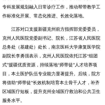
总务处（基建处）处长，南京医科大学康复医学院
副院长李勇强表示，克州人民医院依托江苏
“
组团
式
”
援疆优质资源，持续落地
“
师带徒
”
人才培养项
目，本土医护队伍专业能力显著提升。后续，院方
将借助
“
师带徒
”
长效机制培育本土骨干人才，补齐
区域医疗短板，提升克州全域医疗救治和公共卫生
服务水平。
克州人民医院骨科主任，苏州大学附属第一医
院骨外科副主任医师莫建强说：
“
能够参与第五批援
疆
‘
师带徒
’
育人工作，既是荣幸也是责任。我将全
力推动江苏先进诊疗理念、成熟医疗技术落地克
州，倾囊相授、悉心带教，助力本土医疗骨干快速
成长成才。
”