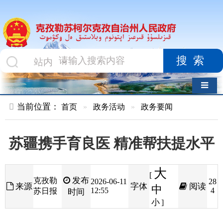
搜索
导航切换
当前位置：
首页
»
政务活动
»
政务要闻
苏疆携手育良医 精准帮扶提水平
大
[
发布
克孜勒
2026-06-11
28
来源
字体
阅读
中
12:55
4
苏日报
时间
小
]
6
月
4
日，克州人民医院举行江苏省第五批首
期
“
组团式
”
医疗援疆
“
师带徒
”
签约仪式，标志着江