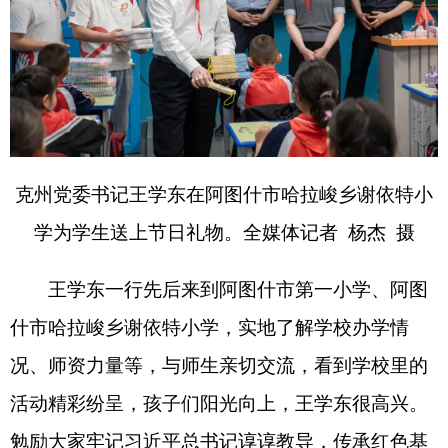
克州党委书记王学东在阿图什市哈拉峻乡谢依特小
学为学生送上节日礼物。全媒体记者
杨杰
摄
王学东一行先后来到阿图什市第一小学、阿图
什市哈拉峻乡谢依特小学，实地了解学校办学情
况、师资力量等，与师生亲切交流，看到学校里的
活动精彩纷呈，孩子们阳光向上，王学东很高兴。
勉励大家牢记习近平总书记谆谆教导，传承红色基
因、树立远大理想、勤学知识本领、练就强健体
魄、涵养高尚品德，争当爱党爱国、勤奋好学、全
面发展的新时代好少年。
王学东强调，少年儿童正处于人生的
“
拔节孕穗
期
”
，是祖国的未来、民族的希望。要深入学习贯彻
习近平总书记关于少年儿童工作的重要论述，进一