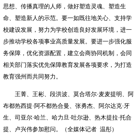
生、司亚尔
·
哈兰、哈力旦
·
吐尔逊、热木提拉
·
托合
提、卢兴伟参加慰问。
（
全媒体记者
温彤
）
分享:
打印本页
关闭窗口
各县（市）网站
媒体
地州市政府
区政府部门
省区市政府
国家部委局
主办：克孜勒苏柯尔克孜自治州人民政府办公室