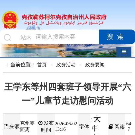
搜索
导航切换
当前位置：
首页
»
政务活动
»
政务要闻
王学东等州四套班子领导开展“六
一”儿童节走访慰问活动
大
[
发布
克州零
2026-06-02
64
来源
字体
阅读
中
13:16
7
距离
时间
小
]
6
月
1
日，在
“
六一
”
国际儿童节当天，克州党委