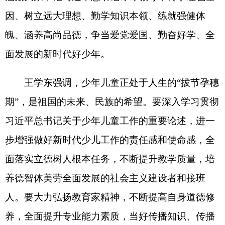
步增强做好新时代少儿工作的责任感和使命感，全
面落实立德树人根本任务，不断提升教学质量，培
养德智体美劳全面发展的社会主义建设者和接班
人。要大力弘扬教育家精神，不断提高自身道德修
养，全面提升专业能力素质，当好传播知识、传播
思想、传播真理的人师，做好塑造灵魂、塑造生
命、塑造新人的示范。要一如既往地关心、支持学
校建设发展，努力为学校创造良好发展环境，进一
步推动学校各项事业高质量发展。要进一步强化服
务保障，优化资源配置，建立会商协同机制，会同
相关部门落实优先保障教育发展各项要求，为打造
教育强州而共同努力。
王菁、王彬、段洪波、莫合塔尔
·
麦麦提明、阿
布都热西提
·
阿不都热合曼、张勇杰、阿尔达克
·
牙