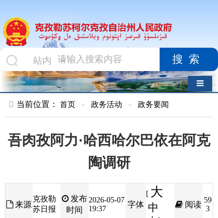
搜索
导航切换
当前位置：
首页
»
政务活动
»
政务要闻
吾肉孜阿力·哈西哈尔巴依在阿克
陶调研
大
[
发布
克孜勒
2026-05-07
59
来源
字体
阅读
中
19:37
3
苏日报
时间
小
]
近日，克州党委副书记、州长吾肉孜阿力
·
哈西