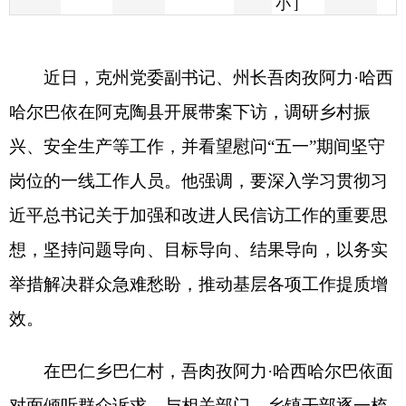
哈尔巴依在阿克陶县开展带案下访，调研乡村振
兴、安全生产等工作，并看望慰问
“
五一
”
期间坚守
岗位的一线工作人员。他强调，要深入学习贯彻习
近平总书记关于加强和改进人民信访工作的重要思
想，坚持问题导向、目标导向、结果导向，以务实
举措解决群众急难愁盼，推动基层各项工作提质增
效。
在巴仁乡巴仁村，吾肉孜阿力
·
哈西哈尔巴依面
对面倾听群众诉求，与相关部门、乡镇干部逐一梳
理信访问题，深入研判问题根源、症结难点，现场
会商化解思路与举措。他强调，信访工作是送上门
来的群众工作，要牢固树立以人民为中心的发展思
想，对群众反映的信访问题，逐条梳理、逐项研