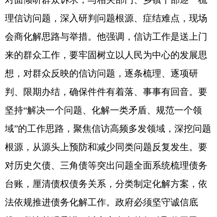
判、限期办结，确保件件有着落、事事有回音。要
坚持
“
解决一个问题、
化解一类矛盾
、
规范一个领
域
”
的工作思路，聚焦信访高频多发领域，深挖问题
根源，从源头上预防和减少同类问题反复发生。要
对历史欠债、三角债等突出问题全面系统梳理债务
台账，厘清债权债务关系，分类制定化解方案，依
法依规推进债务化解工作。政府必须坚守诚信底
线，坚决兑现承诺，以实实在在的行动取信于民，
切实维护群众合法权益和政府公信力。要持续整治
群众身边不正之风和腐败问题，聚焦关键环节，营
造风清气正的政治生态。
吾肉孜阿力
·
哈西哈尔巴依还察看了新疆古杏商
贸有限公司、巴仁乡市场，他强调，乡村小产业是
带动群众增收、推动乡村振兴的重要支撑，要做强