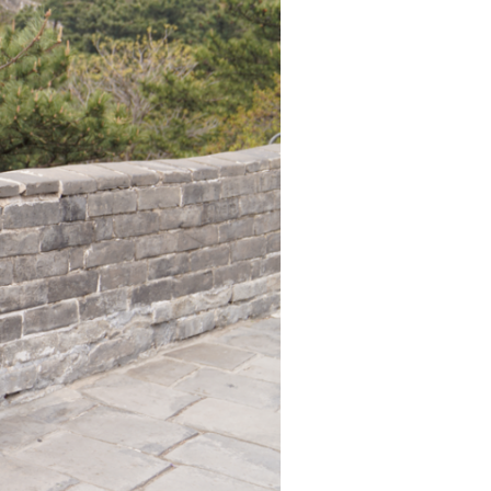
远眺锦绣河山，护边
为伟大的祖国自豪。
”
干部、边防干部代表