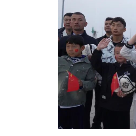
清晨，当第一缕阳光洒向天安门广场，雄壮的国
冉冉升起的五星红旗，内心升腾着浓厚的家国情怀。
护边员哈尼布比
·
阿布都拉说：
“
身为护边员，常
经历，长大后报效祖国。
”