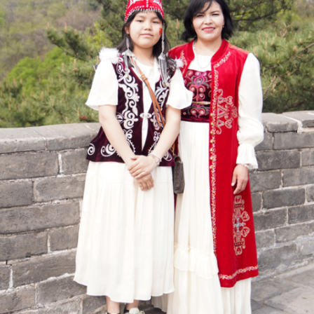
拾级而上，触摸历经岁月打磨的斑驳古砖。站在巍峨长城之上，
城上，我深切感受到祖国的辽阔和壮美。我为父母守边自豪，更
城一般坚毅挺拔，守护百姓安宁。
”
阿图什市哈拉峻乡社会事务办