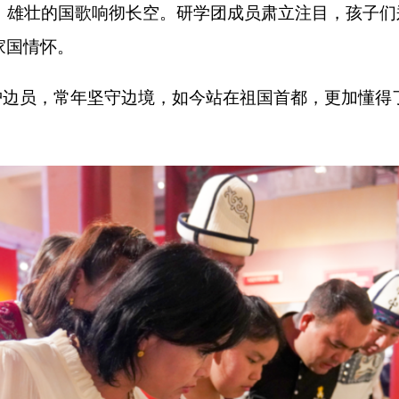
柱间，品读千年古都的历史沉淀，感受中华文化的博大精深。在
贵影像，生动再现了人民军队砥砺奋进的峥嵘岁月，让大家深切