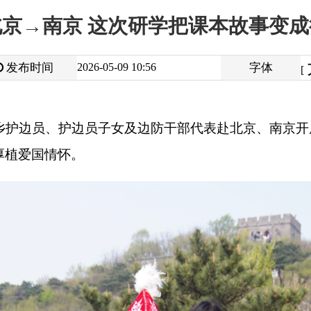
大
中
2026-05-09 10:56
字体
小
[
]
护边员子女及边防干部代表赴北京、南京开展为期七天的交流研
怀。