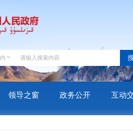
政务新
搜索
之窗
政务公开
互动交流
政务服
京 这次研学把课本故事变成行走课堂