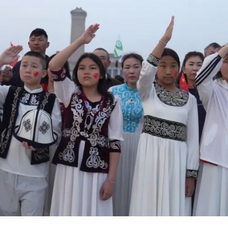
歌响彻长空。研学团成员肃立注目，孩子们郑重举起右手敬礼，
年坚守边境，如今站在祖国首都，更加懂得了肩上的使命与担当