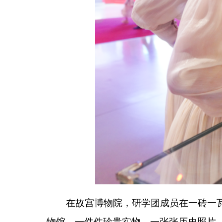
随后在江苏南京，研学团成员先后参观南京总统
雨花台烈士陵园里，苍松翠柏掩映间，烈士纪念
感悟岁月静好。护边员子女米热古丽
·
买买提江说：
“
有情怀的人。
”
山海虽隔，情谊相通。此次研学之行既是一次饱
之旅。大家在行走中厚植家国情怀，在交流中拉紧昆
昆山援疆工作组将持续搭建交往交流交融平台，
厚谊历久弥新。
（
全媒体记者
米合丽努尔
·
依拉木
）
分享: