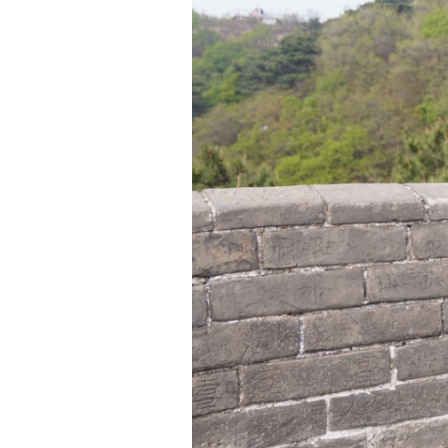
研学团首站来到北京八达岭长城，大家沿着石阶
员子女特来克别克
·
托合托努尔难掩激动地说：
“
在长
“
万里长城是家国屏障，我们驻守边疆，要像长
那热巴依
·
苏云巴依说。