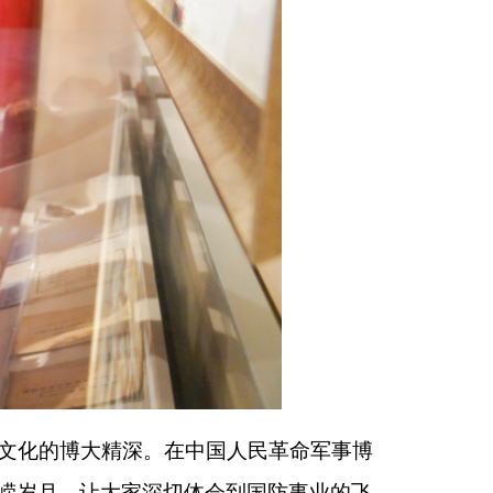
躬，追思英烈壮举，
学习，将来做有担当、
增进交融的暖心融情
，让昆阿两地的深情
印本页
关闭窗口