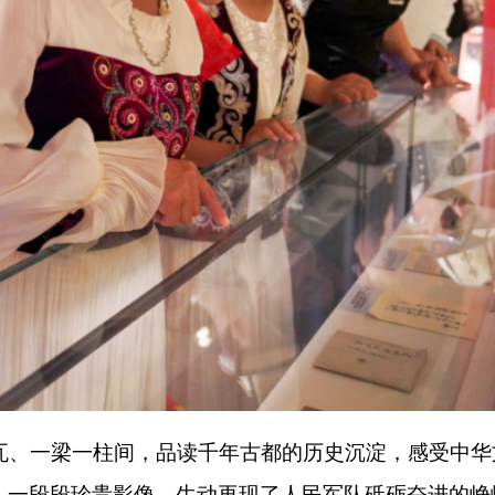
府、中山陵，在实地研学中回望历史、缅怀先烈。
碑巍然矗立。全体人员整齐列队、肃立默哀，向革命先烈深情鞠
现在的幸福生活都是先烈们用热血换来的，我要铭记历史、努力
览山河、感悟历史、浸润初心的红色之旅，也是一次深化交往、
阿情谊纽带，进一步凝聚起民族团结、同心戍边的强大向心力。
用心用情关爱基层护边员和边防干部群体，让戍边精神薪火相传
打