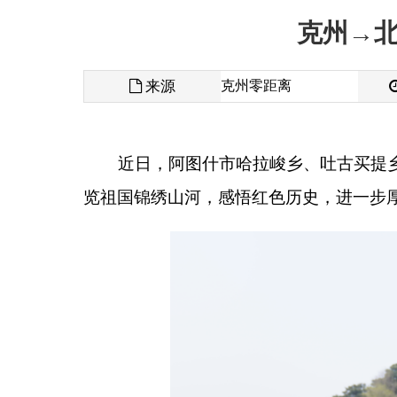
来源
克州零距离
发布时间
近日，
阿图什市哈拉峻乡、吐古买提乡护边员、
览祖国锦绣山河，感悟红色历史，进一步厚植爱国情