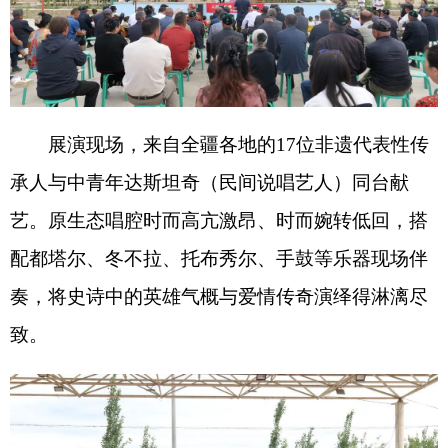
承人与中青年达斯坦奇（民间说唱艺人）同台献
艺。原生态唱腔时而高亢激昂、时而婉转低回，搭
配都塔尔、冬不拉、托布秀尔、手鼓等乐器现场伴
奏，将史诗中的英雄气概与爱情传奇演绎得淋漓尽
致。
“
我唱了一辈子《玛纳斯》，今天和唱《江格
尔》、民间达斯坦的兄弟姐妹们同台演出，虽然演