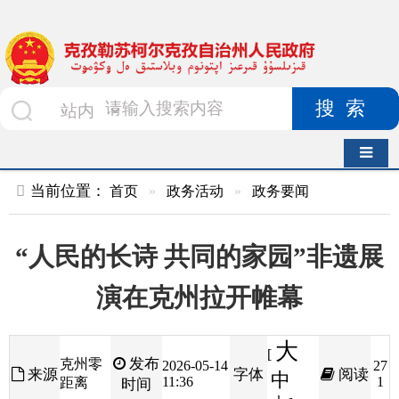
搜索
导航切换
当前位置：
首页
»
政务活动
»
政务要闻
“人民的长诗 共同的家园”非遗展
演在克州拉开帷幕
大
[
发布
克州零
2026-05-14
27
来源
字体
阅读
中
11:36
1
距离
时间
小
]
5
月
12
日，
“
人民的长诗共同的家园
”
非遗项目展