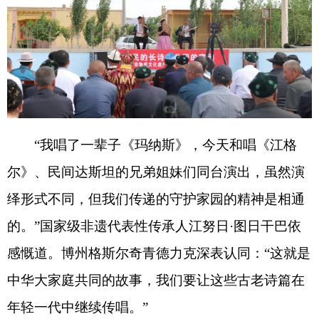
绎形式不同，但我们传递的守护家园的精神是相通
的。
”
国家级非遗代表性传承人江努日
·
图日干巴依
感慨道。博州格斯尔奇青德力克深表认同：
“
这就是
中华大家庭共同的故事，我们要让这些古老诗篇在
年轻一代中继续传唱。
”
阿图什市格达良乡库也克村村民阿迪力
·
艾买提
激动地说：
“
看了今天的精彩表演，我深切感受到中
华文化的博大精深，希望能经常举办这样的活动。
”
“
此次活动搭建起各民族交往交流交融的文化桥
梁，让非遗走进基层、贴近群众，在有形有感有效
中铸牢中华民族共同体意识，为扎实推进文化润疆
贡献民间文艺力量。
”
新疆民间文艺家协会服务中
心
“
维吾尔族民间达斯坦
”
研究室主任布沙热木
·
依明