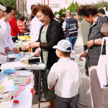
众日常生产生活安全需求，重点普及灾害风险防范、应急逃生自
“
最后一公里
”
，筑牢全社会防灾减灾救灾安全防线。
灾宣传力度，丰富宣传形式、延伸宣传触角，走进社区、乡村、学
护各族群众生命财产安全，筑牢克州安全稳定防线。
”
克州应急管