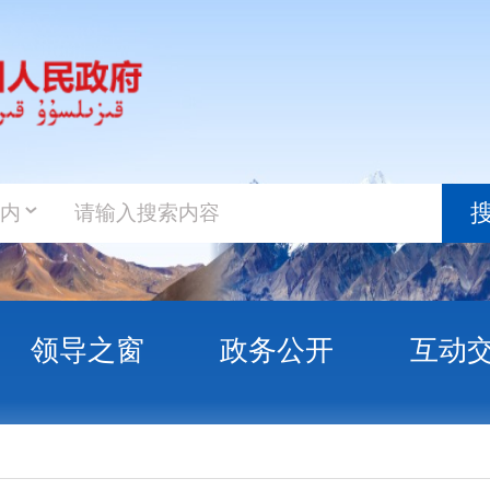
政务新
搜索
之窗
政务公开
互动交流
政务服
州把防灾减灾“安全课”搬到群众身边