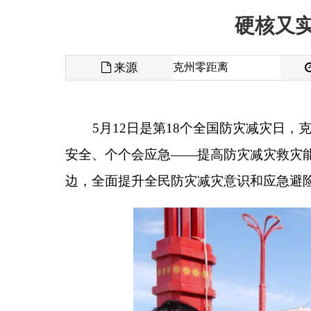
来源
克州零距离
发布时间
5
月
12
日是第
18
个全国防灾减灾日，克州应急管
安全、个个会应急
——
提高防灾减灾救灾能力
”
主题
边，全面提升全民防灾减灾意识和应急避险、自救互