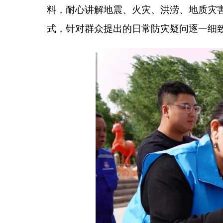
阿图什市市民排祖拉
·
阿布里米提说：
“
今天在现
有意义。我不仅会记牢这些安全知识，还会把学到的