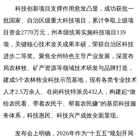
人才
2.5
万余人、在岗科技特派员
432
人，构建起
“
做
给农民看、带着农民干、帮着农民赚
”
的基层科技服
务体系，科技惠民、科技兴产成效全面显现。
发布会上明确，
2026
年作为
“
十五五
”
规划开局
之年，全州科技工作紧扣州委、州政府总体工作部
署，聚焦重点任务、精准发力攻坚，全力推动科技
创新工作再上新台阶。一是聚焦产业提质增效，深
耕关键技术攻关，紧紧围绕全州四大产业、矿产资
源综合开发利用，全力推进特色林果、畜禽养殖等
重点领域技术革新，助推传统产业转型升级、提质
增效；二是筑牢科创平台支撑，深化科技成果转
化，加快重点实验室、工程技术研究中心等科创平
台规范化运行，持续深化院地、校地合作，完善科