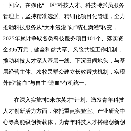
治区高层次人才扶持政策，以项目赋能、政策激
励、荣誉加持，全力培育本土青年科技人才队伍，
厚植创新发展人才根基。
（
全媒体记者
娜孜热
·
尼
加提 曲耀帮
）
分享:
打印本页
关闭窗口
各县（市）网站
媒体
地州市政府
区政府部门
省区市政府
国家部委局