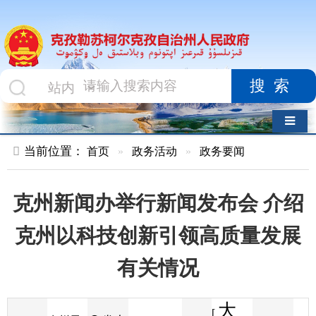
搜索
导航切换
当前位置：
首页
»
政务活动
»
政务要闻
克州新闻办举行新闻发布会 介绍
克州以科技创新引领高质量发展
有关情况
大
[
发布
克州零
2026-05-09
10
来源
字体
阅读
中
11:00
58
距离
时间
小
]