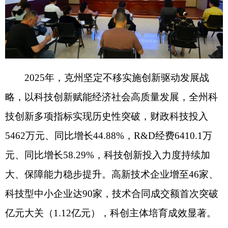
略，以科技创新赋能经济社会高质量发展，全州科
技创新多项指标实现历史性突破，财政科技投入
5462
万元、同比增长
44.88%
，
R&D
经费
6410.1
万
元、同比增长
58.29%
，科技创新投入力度持续加
大、保障能力稳步提升。高新技术企业增至
46
家、
科技型中小企业达
90
家，技术合同成交额首次突破
亿元大关（
1.12
亿元），科创主体培育成效显著。
科技创新项目支撑作用愈发凸显，成功获批一
批国家、自治区级重大科技项目，累计争取上级项
目资金
2770
万元，州本级统筹实施科技项目
139
项，关键核心技术攻关成果丰硕，荣获自治区科技
进步二等奖。聚焦全州特色主导产业发展，深度布
局农林牧、矿产资源等领域技术研发与品牌打造，
建成
5
个农林牧业科技示范基地，现有各类专业技术