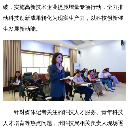
一回应。在强化
“
三区
”
科技人才、科技特派员服务
管理上，坚持精准选派、精细化项目化管理，全力
推动科技服务从
“
大水漫灌
”
向
“
精准滴灌
”
转变，
2025
年累计争取各类科技服务项目
101
个、落实资
金
396
万元，健全利益共享、风险共担工作机制，
推动科技人才深入基层一线、下沉田间地头，与基
层经营主体、农牧民群众建立长效帮扶机制，实现
外部
“
输血
”
与自主
“
造血
”
有机统一。
在深入实施
“
帕米尔英才
”
计划、激发青年科技
人才创新活力方面，依托重点实验室、产业研究中
心等高能级创新载体，为青年科技人才搭建创新创
业、施展才干的广阔平台，健全人才培养、激励、
保障机制，入选
“
帕米尔英才
”
计划人才，每人每年
可享受最高
30
万元项目资金资助，同步对接落实自