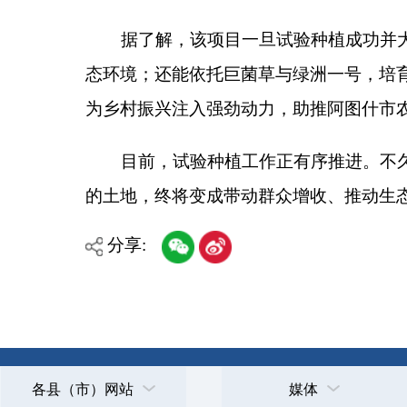
主办：克孜勒苏柯尔克孜自治州人民政府办公室
承办：克孜勒苏柯尔克孜自治州政务公开信息中心
新公网安备65300102000007号
新ICP备2022000247号
政府网站标识码：6530000002
法律声明
关于我们