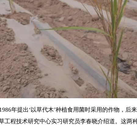
出
‘
以草代木
’
种植食用菌时采用的作物，后来逐步拓展到替代饲料
术研究中心实习研究员李春晓介绍道。这两种草的多功能性，正是
，将为阿图什市带来多重利好：不仅能改变盐碱地
“
无利用价值
”
畜牧养殖、纺织原料加工等相关产业，形成
“
种草
—
加工
—
增收
”
迈出坚实一步。
克青孜村的盐碱滩上将迎风挺立起一片片郁郁葱葱的巨菌草与绿
希望之地
”
，为阿图什市乡村振兴写下生动有力的注脚。
（
全媒体
打
地州市政府
区政府部门
省区市