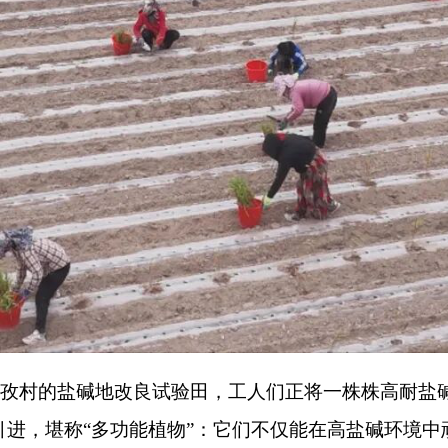
碱地改良试验田，工人们正将一株株高耐盐碱作物苗栽进田里。这
“
多功能植物
”
：它们不仅能在高盐碱环境中顽强生长，适应性极
；亦能作为高产青储饲料，缓解本地饲草短缺问题；还可提取植
盐碱、作物难存活的难题，项目专门引入中国科学院地理科学与
与技术
”
。该技术通过精准调控灌溉水量，引导土壤盐分合理迁移
种植成功率，让
“
盐碱地种草
”
从不可能变为可能。