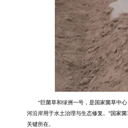
“
巨菌草和绿洲一号，是国家菌草中心
1986
年提
河沿岸用于水土治理与生态修复。
”
国家菌草工程技
关键所在。
据了解，该项目一旦试验种植成功并大面积推广
态环境；还能依托巨菌草与绿洲一号，培育食用菌、
为乡村振兴注入强劲动力，助推阿图什市农业现代化
目前，试验种植工作正有序推进。不久的将来，
的土地，终将变成带动群众增收、推动生态改善的
“
分享:
各县（市）网站
媒体