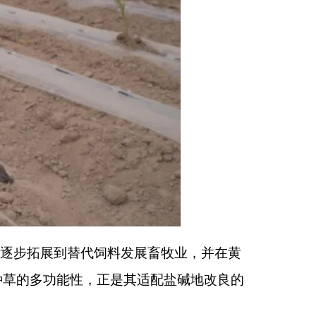
发展畜牧业，并在黄
其适配盐碱地改良的
的现状，改善区域生
的绿色循环产业链，
洲一号
——
昔日贫瘠
记者
马晟
）
印本页
关闭窗口
政府
国家部委局