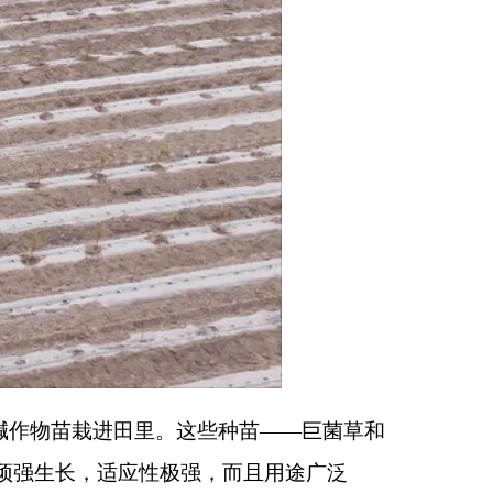
些种苗
——
巨菌草和
强，而且用途广泛
物纤维，为纺织业提
资源研究所康跃虎团
，为作物根系营造适