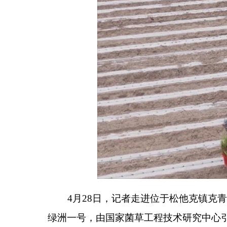
4
月
28
日，记者走进位于松他克镇克青孜村的盐
绿洲一号，由国家菌草工程技术研究中心引进，堪称
——
可作为蘑菇种植的优质菌料包，支撑食用菌产业
供绿色原料，可谓一身是
“
宝
”
。
然而，在盐碱地上种草并非易事。为攻克土壤高
队研发的
“
微灌水盐调控盐碱地农业与植被建设理论
宜生长的
“
小环境
”
，大幅提高了巨菌草和绿洲一号的