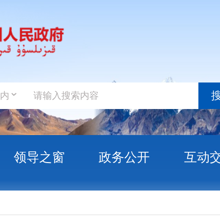
政务新
搜索
之窗
政务公开
互动交流
政务服
田”：阿图什市试种高耐盐碱“多功能草”