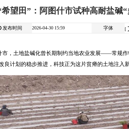
大
中
2026-04-30 15:59
字体
小
[
]
盐碱化曾长期制约当地农业发展
——
常规作物难以扎根，大片耕
的稳步推进，科技正为这片贫瘠的土地注入新的生机。