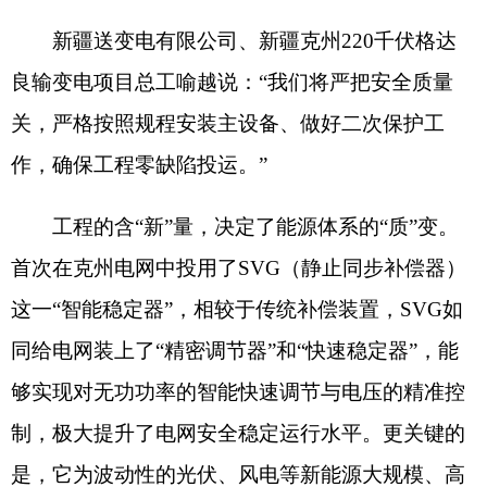
工程的含
“
新
”
量，决定了能源体系的
“
质
”
变。
首次在克州电网中投用了
SVG
（静止同步补偿器）
这一
“
智能稳定器
”
，相较于传统补偿装置，
SVG
如
同给电网装上了
“
精密调节器
”
和
“
快速稳定器
”
，能
够实现对无功功率的智能快速调节与电压的精准控
制，极大提升了电网安全稳定运行水平。更关键的
是，它为波动性的光伏、风电等新能源大规模、高
比例接入和高效消纳，提供了至关重要的技术支
撑，是构建新型电力系统的核心装备之一。