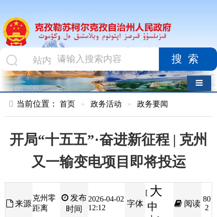
搜索
导航切换
当前位置：
首页
»
政务活动
»
政务要闻
开局“十五五”·奋进新征程 | 克州
又一输变电项目即将投运
大
[
发布
克州零
2026-04-02
80
来源
字体
阅读
中
12:12
2
距离
时间
小
]
春风启新程，实干开新局。
作为电网补强、能