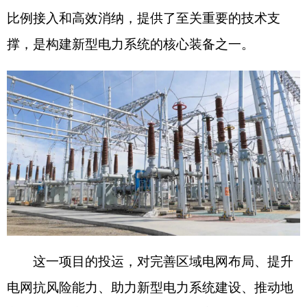
这一项目的投运，对完善区域电网布局、提升
电网抗风险能力、助力新型电力系统建设、推动地
方绿色低碳高质量发展意义重大。它与上阿图什、
乌恰等变电站共同构筑起克州
5
座
220
千伏变电站的
核心骨干网架，使区域电网输电能力和供电可靠性
实现跨越式提升。
依托完善电网架构，克州光伏项目建设迎来集
中投产期。华能阿图什二期
50
万千瓦光伏、阿克陶
县
50
万千瓦光储一体化等一批重点项目加快建设，
百万千瓦级光伏基地有序推进，
“
光伏
+
储能
+
送
出
”
一体化发展模式日趋成熟，绿色电力正成为驱动