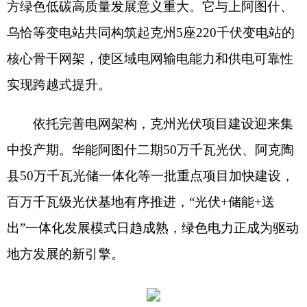
地方发展的新引擎。
克州发改委党组成员、副主任张浩表示：
“
今
年，我们将格达良
220
千伏变电站等重点电网工
程、百万千瓦光伏、
40
万千瓦风电、抽水蓄能等一
批重大项目列为
2026
年重点推进项目，持续推动能
源结构绿色低碳转型，全力推动
‘
源网荷储
’
一体化
协同发展，为克州工业经济
‘
三大布局、四大产
业
’
以及金、锰、铜、铁、铅锌、钒钛六大优势矿产
产业和全州经济社会高质量发展提供坚实的能源保
障。
”
站在
“
十五五
”
新起点，克州以电网强基固本、
以能源绿色转型，奋力谱写边疆地区新质生产力发