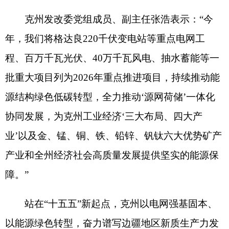
展新篇章。
（
全媒体记者
娜孜热
·
尼加提 侯卫明
通讯员
张倩玉
）
分享:
打印本页
关闭窗口
各县（市）网站
媒体
地州市政府
区政府部门
省区市政府
国家部委局
主办：克孜勒苏柯尔克孜自治州人民政府办公室