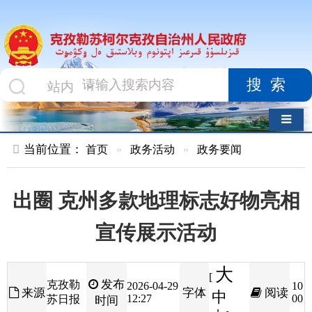
搜索
导航切换
当前位置：
首页
»
政务活动
»
政务要闻
出圈 克州多款地理标志好物亮相
宣传展示活动
大
[
发布
克孜勒
2026-04-29
10
来源
字体
阅读
中
12:27
00
苏日报
时间
小
]
近日，
2026
年全国知识产权宣传周活动新疆分