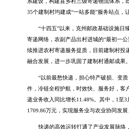
融合发展，进一步巩固了建制村通邮成果。
“
以前最愁快递，担心特产破损、变质，很多远
件，冷链全程护航，时效快、服务好，客户满意度高
递业务收入同比增长
11.48%
。其中，
1
至
3
月助力销售
1709.86
万元，实现服务业与农业协同发展、互利共
快递的高效运转打通了产业发展脉络，而交通运
群众的出行路。
2026
年春运期间，面对集中的返乡流、探亲流和
管，全力保障群众平安顺畅出行。春运期间，全州营
长
11.65%
。
城市客运领域，多层次出行服务体系精准发力、
民生活，服务乘客
8.49
万人次，在春运期间发挥了灵