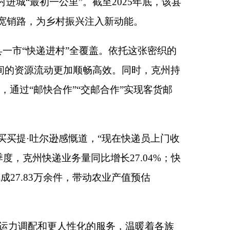
，
“
现在快递员上门收
同比增长
27.04%
；快
农业产值预估
的服务，温暖着各族
调配、强化安全监
.93
万辆次，同比增
；网约车快速融入市
实现
“
足不出户等车