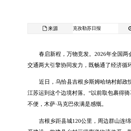
来源
克孜勒苏日报
发布时间
春启新程，万物竞发。
2026
年全国两会明确提出
交通两大引擎协同发力，既畅通了经济循环的
“
大动
近日，乌恰县吉根乡斯姆哈纳村邮政快递服务站
江苏运到这个边境村落。
“
以前取包裹得骑马，路途
不便，木萨
·
马克巴依满是感慨。
吉根乡距县城
120
公里，周边群山连绵、沟谷纵
系建设，构建县乡村三级寄递物流体系，既畅通了快
35
个建制村均建成
“
一站多能
”
服务站点，让农牧民就
“
十四五
”
以来，克州邮政基础设施日臻完善，已
寄递网络，农副产品出村进城的
“
最初一公里
”
和工业
续推进农村寄递服务提质，目前建制村投递频次周五