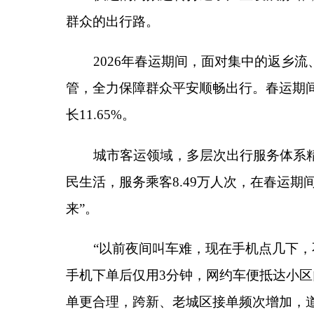
来
”
。
“
以前夜间叫车难，现在手机点几下，不仅能实
手机下单后仅用
3
分钟，网约车便抵达小区门口，她
单更合理，跨新、老城区接单频次增加，道路通畅让
如今，从阿图什市快递分拨中心的智能分拣线，
次，不仅串联起各族群众的日常生活，更串连起克州
模式，克州优质物产得以走向全国。
马年扬鞭自奋蹄，开局奋进启新篇。
2026
年是
“
升，克州服务业必将书写更多惠及各族群众的民生新
分享: