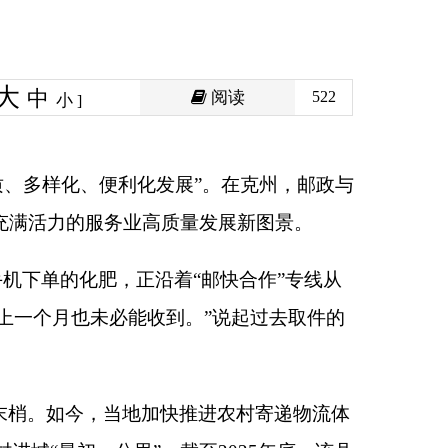
阅读
522
展
”
。在克州，邮政与
质量发展新图景。
着
“
邮快合作
”
专线从
到。
”
说起过去取件的
推进农村寄递物流体
。截至
2025
年底，该县
注入新动能。
盖。依托这张密织的
畅高效。同时，克州持
邮合作
”
实现客货邮