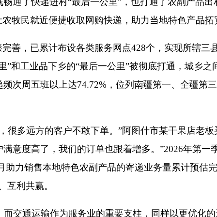
方的客户不敢下单。
”
阿图什市某干果店老板买买提
·
吐尔逊感慨道
了，我们的订单也跟着增多。
”2026
年第一季度，克州快递业务量
本地特色农副产品的寄递业务量累计预估完成
27.83
万余件，带动
赢。
输作为服务业的重要支柱，同样以更优化的运力调配和更人性化
旅游流，克州交通运输系统提前部署、科学研判，通过优化运力
运性客运量达
43.44
万人次，同比增长
4.93%
；公路出行车辆达
113
协同联动。巡游出租车穿梭于大街小巷，运送乘客
231.242
万人次
活补位的重要作用，不少群众通过微信、高德等平台一键叫车，