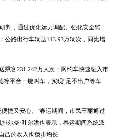
期间，市民王丽通过
示，春运期间系统派
长。
个个包裹、一趟趟车
农产品
”
的成熟发展
与服务能级的不断提