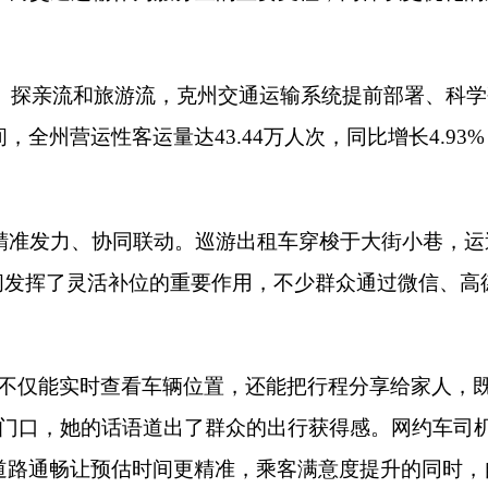
时查看车辆位置，还能把行程分享给家人，既便捷又安心。
”
春运
的话语道出了群众的出行获得感。网约车司机排尔曼
·
吐尔洪也表
预估时间更精准，乘客满意度提升的同时，自己的收入也稳步增
到遍布乡村的寄递服务站，再到奔波在城乡之间的客运车辆，一
特色产业的发展链条、
城乡融合发展
之路。依托
“
快递
+
电商
+
特色
十五五
”
开局之年，站在新的发展起点，随着基础设施的持续完善
篇章。
（
全媒体记者
米娜瓦尔
·
依不拉音 王鹏飞
）