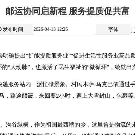
大
中
2026-04-13 12:26
字体
小
[
]
“
扩能提质服务业
”“
促进生活性服务业高品质、多样化、便利化发
脉
”
，也激活了民生福祉的
“
微循环
”
，绘就出充满活力的服务业高
内一派忙碌景象。村民木萨
·
马克巴依通过手机下单的化肥，正沿
颠簸，来回要
2
小时，遇上大雪封山，包裹等上一个月也未必能收
横，作为祖国最西端的乡，这里曾是物流的末梢。如今，当地加快
递进村
“
最后一公里
”
，也打通了农副产品出村进城
“
最初一公里
”
近便捷收取网购快递，助力当地特色产品拓宽销路，为乡村振兴
累计布设各类服务网点
428
个，实现所辖三县一市
“
快递进村
”
全覆
品下乡的
“
最后一公里
”
被彻底打通，城乡之间的资源流动更加顺
班以上达
74.72%
，位列南疆第一、全疆第三，通过
“
邮快合作
”“
交