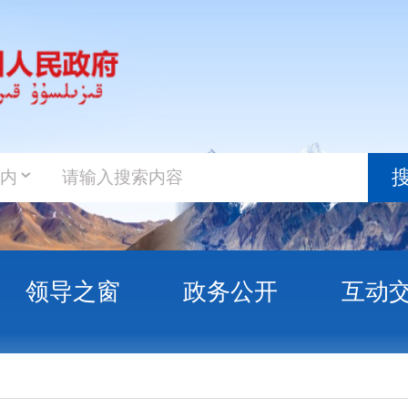
政务新
搜索
之窗
政务公开
互动交流
政务服
协同启新程 服务提质促共富