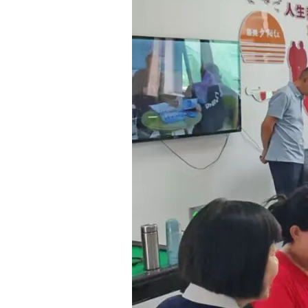
依托政府购买服务，克州组建起专业化养老护理
在乌恰县乌恰镇，
87
岁的失能老人夏尔比吾
·
依萨每
按摩肢体、清洁居所，用细致照料温暖老人晚年。
“
政府的好政策。
”
老人动容地说。
“
下一步，克州将进一步优化养老服务供给体系
获得感、幸福感、安全感，让每一位老人都能安享有