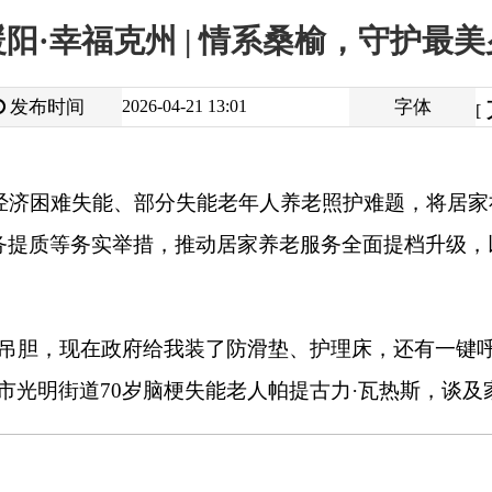
大
中
2026-04-21 13:01
字体
小
[
]
能、部分失能老年人养老照护难题，将居家社区养老服务体系建
实举措，推动居家养老服务全面提档升级，以民生
“
小切口
”
破解
在政府给我装了防滑垫、护理床，还有一键呼叫器，不管有啥事，
道
70
岁脑梗失能老人帕提古力
·
瓦热斯，谈及家庭养老床位带来的