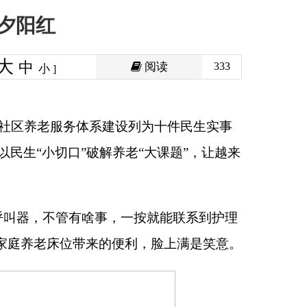
阅读
333
设列为十件民生实事
养老
“
大课题
”
，让越来
一按就能联系到护理
便利，脸上满是笑意。