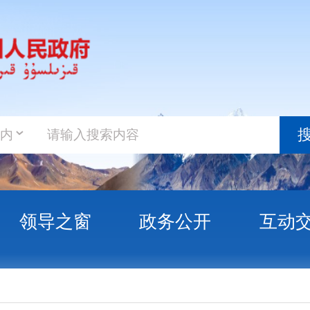
政务新
搜索
之窗
政务公开
互动交流
政务服
福克州 | 情系桑榆，守护最美夕阳红