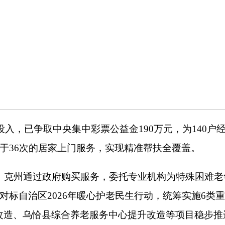
居家上门服务，实现精准帮扶全覆盖。
政府购买服务，委托专业机构为特殊困难老年人提供生活照料、
区
2026
年暖心护老民生行动，统筹实施
6
类重点养老项目，总投入
县综合养老服务中心提升改造等项目稳步推进，
400
户家庭养老床
全域启动，城乡居家社区养老服务设施网络不断完善。
克州创新打造
“
家庭养老床位
”
模式，将专业养老服务
“
搬
”
进老人家
济困难老年人居家环境关键区域进行适老化、智能化改造，配备
况，筑牢老人居家生活安全防线。