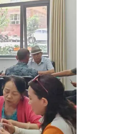
失衡
”
的现实难题。
，还帮忙修剪指甲、
亲人一样，感谢党和
，切实增强老年人的
级主任科员杜晓琴表