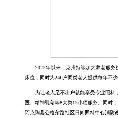
床位，同时为
240
户同类老人提供每年不少于
36
次的
为让老人足不出户就能享受专业照料，克州通过
医、精神慰藉等
8
大类
15
小项服务。同时，对标自治
阿克陶县公格尔路社区日间照料中心消防改造、乌恰
门服务项目全面开工，特殊困难老人家庭适老化改造
针对失能老人
“
不愿离家、家庭照护难
”
的痛点，
民政部参考清单，遵循人均不超过
5000
元标准，对经
器、防滑垫等设备，通过智能化手段实时监测异常情