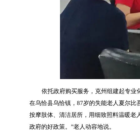
示。
（
全媒体记者
蒋娟娟
）
分享:
各县（市）网站
媒体
主办：克孜勒苏柯尔克孜自治州人民政府办公室
承办：克孜勒苏柯尔克孜自治州政务公开信息中心
新公网安备65300102000007号
新ICP备2022000247号
政府网站标识码：6530000002
法律声明
关于我们