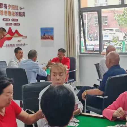
队伍，高频次、高质量的上门服务，有效破解了
“
一人失能、全家
月可享受至少
3
次免费上门服务，护理员不仅为其监测血压、血糖
孩子们忙，多亏了护理员常来家里帮我检查身体、陪我说话，就像
，深化家庭养老床位模式应用，推动居家养老服务再提质、再升温
尊严、有品质的晚年生活。
”
克州民政局老年事业和儿童福利科二