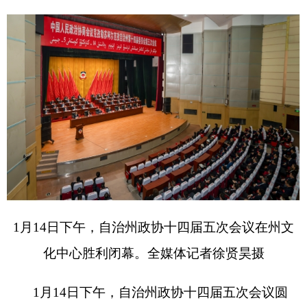
1
月
14
日下午，自治州政协十四届五次会议在州文
化中心胜利闭幕。
全媒体记者
徐贤昊
摄
1
月
14
日下午，自治州政协十四届五次会议圆
满完成各项议程，在州文化中心胜利闭幕。
王学东、古丽夏提
·
西尔艾力、张雷、司亚尔
·
哈兰、哈力旦
·
吐尔逊、热木提拉
·
托合提、卢兴
伟、郑华在主席台前排就座。