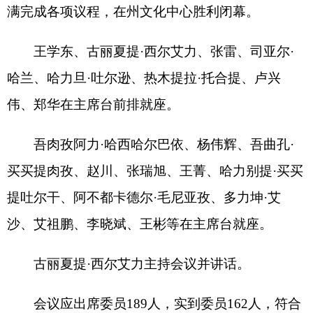
吾肉孜阿力
·
哈西哈尔巴依、杨伟辉、吾曲孔
·
买买提肉孜、赵川、张瑞旭、王菁、哈力别提
·
买买
提吐尔干、阿不都卡德尔
·
毛尼亚孜、多力坤
·
艾
沙、艾祖鹏、李晓斌、王彬等在主席台就座。
古丽夏提
·
西尔艾力主持会议并讲话。
会议应出席委员
189
人，实到委员
162
人，符合
规定人数。
大会经过充分酝酿、民主协商，采取无记名投
票方式，补选张雷、哈力旦
·
吐尔逊为政协克孜勒苏
柯尔克孜自治州第十四届委员会副主席。
会议通过了政协克孜勒苏柯尔克孜自治州第十
四届委员会第五次会议政治决议；通过了政协克孜