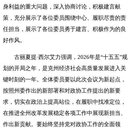
导，坚定不移把党中央和自治区党委、自治州党委
的决策部署贯彻落实到政协全部工作中。要紧扣州
委确定的发展思路和工作部署，充分发挥政协专门
协商机构作用，形成上下一心、共创伟业的良好局
面。要加强与社会各界联系沟通，努力寻求最大公
约数，画好最大同心圆，不断壮大新时代最广泛的
爱国统一战线。要始终坚持以人民为中心的发展思
想，聚焦各族群众急难愁盼问题，进一步畅通和拓
展各族群众的利益诉求表达，不断增强人民群众的
获得感、幸福感、安全感。要加强自身建设，锤炼
过硬本领，以求真务实、真抓实干的作风，为奋力
谱写建设社会主义现代化新疆的克州篇章贡献智慧
和力量。
大会在雄壮的国歌声中闭幕。