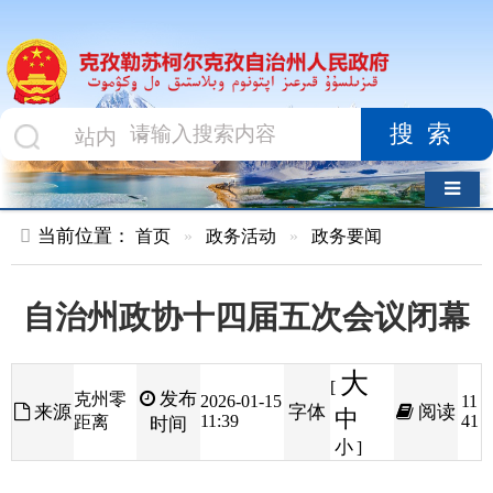
搜索
导航切换
当前位置：
首页
»
政务活动
»
政务要闻
自治州政协十四届五次会议闭幕
大
[
发布
克州零
2026-01-15
11
来源
字体
阅读
中
11:39
41
距离
时间
小
]