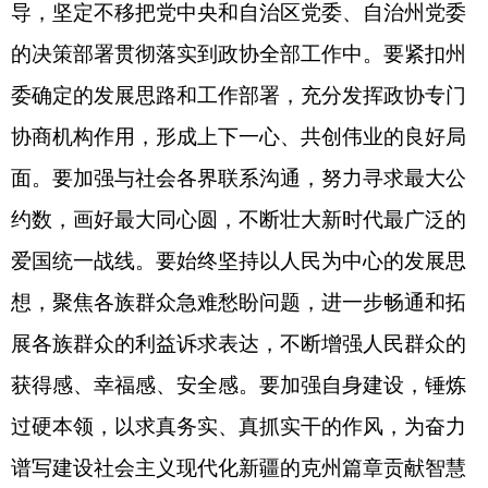
出席会议的还有州人大、政府其他领导同志和
州法检两院主要负责同志，在州工作的全国政协委
员、自治区政协委员，中直、区直单位和州直有关
单位负责同志和部分归侨侨眷等。
（
全媒体记者
熊
宣然
）
分享:
打印本页
关闭窗口
各县（市）网站
媒体
地州市政府
区政府部门
省区市政府
国家部委局