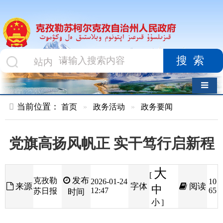
搜索
导航切换
当前位置：
首页
»
政务活动
»
政务要闻
党旗高扬风帆正 实干笃行启新程
大
[
发布
克孜勒
2026-01-24
10
来源
字体
阅读
中
12:47
65
苏日报
时间
小
]
党旗高扬风帆正
实干笃行启新程