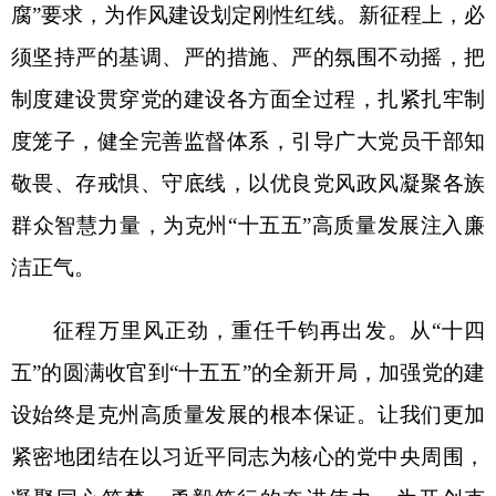
打印本页
关闭窗口
各县（市）网站
媒体
地州市政府
区政府部门
省区市政府
国家部委局
主办：克孜勒苏柯尔克孜自治州人民政府办公室
承办：克孜勒苏柯尔克孜自治州政务公开信息中心
新公网安备65300102000007号
新ICP备2022000247号
政府网站标识码：6530000002
法律声明
关于我们