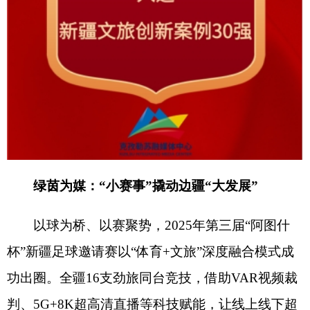
以球为桥、以赛聚势，
2025
年第三届“阿图什
杯”新疆足球邀请赛以“体育
+
文旅”深度融合模式成
功出圈。全疆
16
支劲旅同台竞技，借助
VAR
视频裁
判、
5G+8K
超高清直播等科技赋能，让线上线下超
22
亿人次感受足球魅力。同时配套推出“美食巴
扎”和“赛事
+
景区”优惠套票，串联阿图什天门等核
心景点，带动
25.16
万人次游客到访，创造
9216.86
万元文旅消费增量，让边疆小城借赛事
IP
实现“流
量”变“留量”，不仅呈现了高水平竞技比拼，更绘就
了一幅以体育为媒、全民参与、文化交融、同心筑
梦的时代画卷。