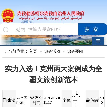
搜索
导航切换
当前位置：
首页
»
政务活动
»
政务要闻
实力入选！克州两大案例成为全
疆文旅创新范本
大
[
发布
克州零
2026-01-16
59
来源
字体
阅读
中
11:17
5
距离
时间
小
]
近日，在首届新疆文旅创新案例评审会上，克