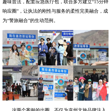
（
综合新疆旅游协会微信公众号、阿克陶发布
）
分享:
打印本页
关闭窗口
各县（市）网站
媒体
地州市政府
区政府部门
省区市政府
国家部委局
主办：克孜勒苏柯尔克孜自治州人民政府办公室
承办：克孜勒苏柯尔克孜自治州政务公开信息中心