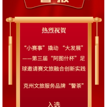
绿茵为媒：
“小赛事”撬动边疆“大发展”