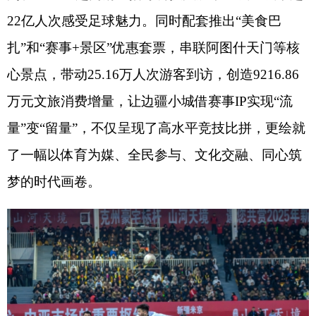
茶香暖心：
“警茶”打造高原服务新地标
��
2025
年
5
月，全疆首家由边境管理部门与
文旅部门联合打造的特色服务品牌——“警茶”正式
上线。以一杯免费特色热茶为纽带，成为帕米尔高
原的暖心名片。在
G314
国道盖孜边境检查站“警
茶”服务点，游客扫码即可领取热茶，同步获得高原
旅行安全提示、路线规划等实用服务。这里还融入