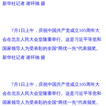
习近平指出，105年前，在中国人民和中华民
族的伟大觉醒中，在马克思列宁主义同中国工人运
动的紧密结合中，中国共产党应运而生。从此，中
国人民和中华民族有了最可靠的主心骨，内忧外
患、积贫积弱的中国开启了翻天覆地的历史巨变。
习近平强调，105年来，我们党团结带领全国
各族人民不懈奋斗，创造了新民主主义革命、社会
主义革命和建设、改革开放和社会主义现代化建
设、新时代中国特色社会主义的伟大成就，书写了
中华民族几千年历史上最恢宏的史诗。105年不懈
奋斗，从根本上改变了中国人民的前途命运，开辟
了实现中华民族伟大复兴的正确道路，展示了马克
思主义的强大生命力，深刻影响了世界历史进程，