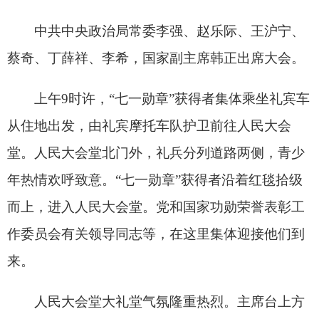
来。
人民大会堂大礼堂气氛隆重热烈。主席台上方
悬挂着“庆祝中国共产党成立105周年大会”会标，后
幕正中是熠熠生辉的中国共产党党徽，党徽下方
是“1921－2026”字标，10面红旗分列两侧。二楼眺
台悬挂着标语：“紧密团结在以习近平同志为核心的
党中央周围，全面贯彻习近平新时代中国特色社会
主义思想，弘扬伟大建党精神，践行初心使命，为
以中国式现代化全面推进强国建设、民族复兴伟业
而不懈奋斗！”
10时整，李强宣布庆祝大会开始，全场起立，
高唱国歌。
蔡奇宣读《中共中央关于授予“七一勋章”的决