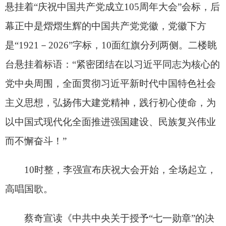
定》。《决定》指出，为隆重表彰长期扎根基层、
为党工作、为民服务、作出突出贡献的功勋模范党
员，激励全党不忘初心、牢记使命，踔厉奋发、勇
毅前行，党中央决定，授予马善祥、王於昌、李连
成、吾哈斯·苏来曼、吴亚琴、陈俊武、赵亚夫、钟
掘同志“七一勋章”。
2名旗手高擎党旗，1名礼兵手捧“七一勋章”，
迈着雄健的步伐，行进到仪式现场。
7月1日上午，庆祝中国共产党成立105周年大
会在北京人民大会堂隆重举行。中共中央总书记、
国家主席、中央军委主席习近平向“七一勋章”获得
者颁授勋章。新华社记者 申宏 摄