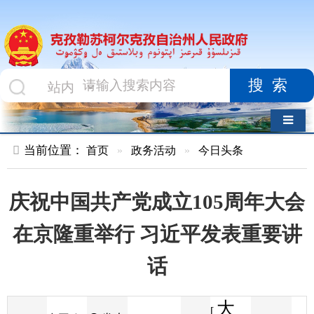
搜索
导航切换
当前位置：
首页
»
政务活动
»
今日头条
庆祝中国共产党成立105周年大会
在京隆重举行 习近平发表重要讲
话
大
[
发布
中国政
2026-07-01
21
来源
字体
阅读
中
15:51
4
府网
时间
小
]