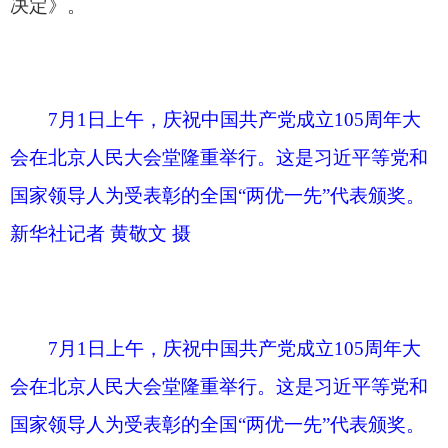
7月1日上午，庆祝中国共产党成立105周年大
会在北京人民大会堂隆重举行。中共中央总书记、
国家主席、中央军委主席习近平发表重要讲话。新
华社记者 李响 摄
在全场热烈的掌声中，习近平发表重要讲话。
他表示，今天，我们隆重集会，庆祝中国共产党成
立105周年，回顾我们党走过的光辉历程，展望党
和人民事业发展的光明前景，动员全党全国各族人
民满怀信心朝着全面建成社会主义现代化强国、实
现中华民族伟大复兴的宏伟目标奋勇前进。习近平
代表党中央，向全体中国共产党员致以节日问候！
向“七一勋章”获得者，向受表彰的全国优秀共产党
员、优秀党务工作者、先进基层党组织表示热烈祝
贺！