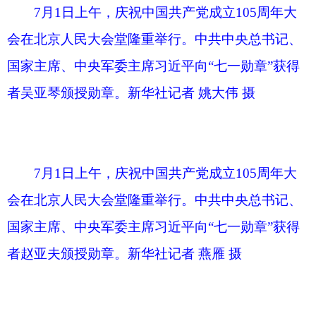
在雄壮的《向祖国英雄致敬》乐曲声中，习近
平为“七一勋章”获得者一一颁授勋章，并同他们亲
切握手、表示祝贺。随后，“七一勋章”获得者受邀
到主席台就座。全场响起一阵阵热烈的掌声。
蔡奇宣读《中共中央关于表彰全国优秀共产党
员、全国优秀党务工作者和全国先进基层党组织的
决定》。
7月1日上午，庆祝中国共产党成立105周年大
会在北京人民大会堂隆重举行。这是习近平等党和
国家领导人为受表彰的全国“两优一先”代表颁奖。
新华社记者 黄敬文 摄