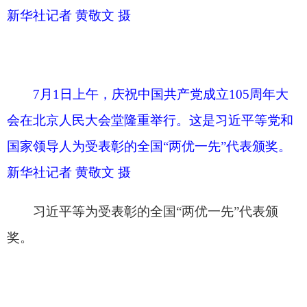
锻造了强大的中国共产党。我们党完全无愧为伟大
光荣正确的党。
习近平指出，中国共产党之所以能够在105年
奋斗中不断铸就辉煌，历史和人民之所以选择中国
共产党，根本在于我们党具有其他政党和政治力量
无可比拟的优秀特质。我们党矢志追求真理、始终
把准前进方向，深深植根人民、始终拥有坚实根
基，勇担历史使命、始终掌握战略主动，顺应发展
潮流、始终走在时代前列，敢于善于斗争、始终保
持必胜信心，注重强健自身、始终充满生机活力。
我们要结合新的实际，把党的优秀特质不断发扬光
大，确保党永远不变质不变色不变味，始终具有强
大创造力凝聚力战斗力。