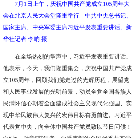
习近平强调，实现新时代新征程党的使命任
务，要求全体中国共产党人坚定信心、接续奋斗，
不断创造无愧于时代和人民的新业绩。坚定信心、
接续奋斗，必须坚持党的基本理论、基本路线、基
本方略，坚持党的全面领导和党中央集中统一领
导，深入贯彻新时代中国特色社会主义思想，坚定
道路自信、理论自信、制度自信、文化自信，继往
开来、守正创新，做到不畏浮云遮望眼、乘风破浪
不迷航。必须紧紧依靠人民创造历史伟业，践行以
人民为中心的发展思想，充分激发亿万人民的积极
性主动性创造性，统筹推进“五位一体”总体布局、
协调推进“四个全面”战略布局，完整准确全面贯彻
新发展理念，加快构建新发展格局，扎实推动高质
量发展。必须积极应对前进道路上的风险挑战，强