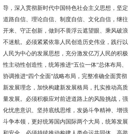
心、牢记使命，务必谦虚谨慎、艰苦奋斗，务必敢
于斗争、善于斗争，紧紧依靠和团结带领全国各族
人民奋进新征程、建功新时代，奋力创造新的历史
辉煌。
李强在主持大会时指出，习近平总书记的重要
讲话，全面回顾总结了105年来中国共产党团结带
领全国各族人民走过的光辉历程、创造的伟大成
就，深刻揭示了中国共产党之所以能够不断铸就辉
煌的优秀特质，对新征程上全体中国共产党人坚定
信心、接续奋斗提出了明确要求，向全党发出了奋
力创造新的历史辉煌的伟大号召。习近平总书记的
重要讲话高屋建瓴、思想深邃、内涵丰富，为新时
代新征程实现党的中心任务进一步指明了方向、提
供了遵循。全党同志要认真学习领会，切实把讲话