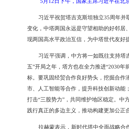
习近平强调，中方将一如既往支持塔吉克斯坦走
五”开局之年，塔方也在全力推进“2030年前国家发
标。要巩固经贸合作良好势头，挖掘合作潜力，同步
市、人工智能等合作，提升科技创新动能；要深化人
打击“三股势力”，共同维护地区稳定。中方欢迎塔
践行真正的多边主义，推动构建更加公正合理的全球
拉赫蒙表示，新时代塔中全面战略合作伙伴关系
进，人文交流日益密切，为两国人民带来福祉。双方
两国长期合作开辟新前景。台湾是中国不可分割的一
创新等领域务实合作，便利人员往来，加强教育交流
塔方高度赞赏中国为政治解决国际热点问题作出不懈
力”和跨国犯罪，维护地区稳定。