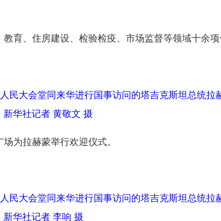
会堂同来华进行国事访问的塔吉克斯坦总统拉赫蒙举行会谈。这是
 李响 摄
阅台，军乐团奏中塔两国国歌，天安门广场鸣放礼炮21响。拉赫
行欢迎宴会。
打