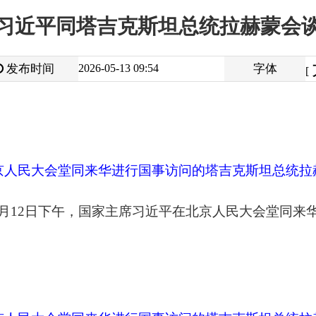
大
中
2026-05-13 09:54
字体
小
[
]
堂同来华进行国事访问的塔吉克斯坦总统拉赫蒙举行会谈。新华社
日下午，国家主席习近平在北京人民大会堂同来华进行国事访问的塔
堂同来华进行国事访问的塔吉克斯坦总统拉赫蒙举行会谈。新华社
建设重大成就。习近平指出，相互坚定支持是中塔关系的核心要义
的好朋友、携手发展的好伙伴。双方签署《中塔永久睦邻友好合
障。中方愿同塔方一道，推动构建更加紧密的中塔命运共同体，