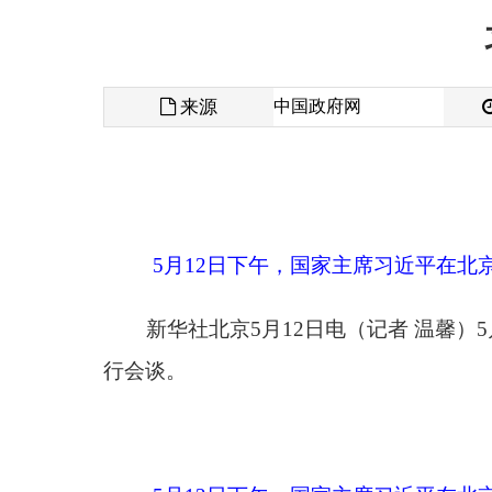
来源
中国政府网
发布时间
5月12日下午，国家主席习近平在北京人民大会
新华社北京5月12日电（记者 温馨）5月12
行会谈。
5月12日下午，国家主席习近平在北京人民大会
习近平祝贺塔吉克斯坦独立35周年并取得国家
变化，中塔两国永远是守望相助的好邻居、坦诚互信
现两国高水平政治互信，为中塔世代友好提供坚实保