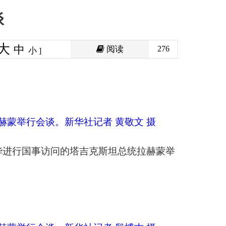
阅读
276
记者 黄敬文 摄
吉克斯坦总统拉赫蒙举
记者 殷博古 摄
。无论外部环境如何
作条约》，将充分展
更好造福两国人民。