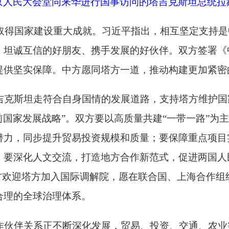
符合自身国情的发展道路，支持塔方维护国家独立、主权和安全。
展战略”。双方要以高质量共建“一带一路”为主线，深度对接发展
提升贸易投资规模和质量；要保障重点项目实施，拓展绿色能源
文交流，打造地方合作新范式，促进两国人民相知相亲；要加强
方加入国际调解院，愿在联合国、上海合作组织、中国－中亚机制
治理体系。
正不断深化发展，贸易、投资、交通、农业等领域合作富有成效
今天签署《塔中永久睦邻友好合作条约》，标志着两国关系进入
部分，塔方坚定奉行一个中国原则。塔方期待同中方加强关键矿
，推动两国关系取得更大发展。习近平主席提出全球治理倡议对
努力，为缓和中东局势发挥重要作用。塔方愿同中方加强多边合作