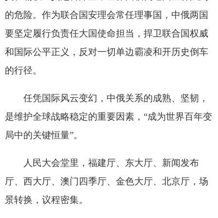
“俄罗斯学汉语的人数逐年递增，目前已经超过
10万人。”普京总统回应，“我完全赞同我的老朋友
习近平主席的观点。我们共同启动‘俄中教育年’，
这一联合倡议无疑具有标志性重大意义。”
两国元首的深入交流，从上午延续到晚上。
傍晚时分，习近平主席同普京总统一同步入人
民大会堂澳门四季厅，参观“传承中俄世代友好 树
立大国关系典范”图片展。
华灯璀璨，绿植葱茏，亭廊别致，光影为证。
26张新华社和塔斯社记者拍摄的新闻照片组成的立
式画框整齐陈列——