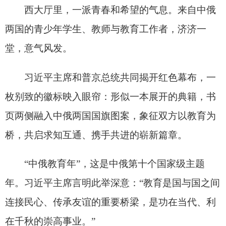
上海西郊会议中心广场上的并肩同行，北京驶
向天津高铁上的相对座谈，共同为中俄青少年冰球
友谊赛开球，见证两国合作项目开工仪式的视频连
线，共同登上天安门城楼出席纪念中国人民抗日战
争暨世界反法西斯战争胜利大会……新时代以来两
国元首互动的生动画面，定格下中俄友好合作的一
个个珍贵瞬间。
两位领导人不时驻足，仔细观看，听取讲解，
愉快忆及往事。
有一张照片拍摄于2025年5月9日。纪念苏联伟
大卫国战争胜利80周年庆典，莫斯科红场主观礼台
上，习近平主席和普京总统同百岁俄罗斯老战士叶
夫根尼·兹纳缅斯基亲切交流。