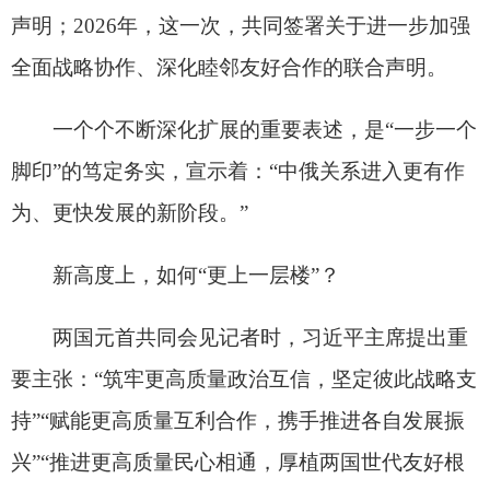
证签署20项各领域合作文件，为中俄务实合作注入
强劲新动能。
“为者常成，行者常至。相信在双方不懈努力
下，中俄关系一定会延续高质量发展态势，竿头日
进，更上层楼。”
世界外交舞台的灯光，聚焦中国。
近段时间，人民大会堂，一场场隆重的欢迎仪
式高频举行。长安街上，一面面来自五洲四海的国
旗轮番挂上灯杆，迎风飘扬。
外媒这样报道：中国在数月内连续接待联合国
安理会其他四个常任理事国领导人，这一特殊外交
节奏，彰显中国推动大国良性互动的诚意。