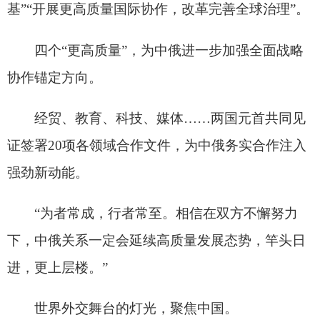
此次中俄双方共同发表的关于倡导世界多极化
和新型国际关系的联合声明，引起广泛关注。
习近平主席强调，当今世界很不太平，单边主
义、霸权主义危害深重，世界面临倒退回丛林法则
的危险。作为联合国安理会常任理事国，中俄两国
要坚定履行负责任大国使命担当，捍卫联合国权威
和国际公平正义，反对一切单边霸凌和开历史倒车
的行径。
任凭国际风云变幻，中俄关系的成熟、坚韧，
是维护全球战略稳定的重要因素，“成为世界百年变
局中的关键恒量”。
人民大会堂里，福建厅、东大厅、新闻发布