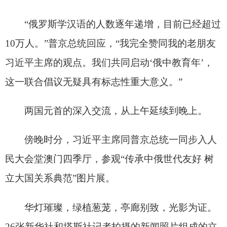
照片前，两国元首停下脚步。塔斯社社长转达
了百岁老兵的问候。“老战士非常了不起。”习近平
主席说，“祝他健康长寿。”
影像记录历史，也启迪未来。
这一天的欢迎仪式、欢迎宴会上，一首首两国
人民耳熟能详的乐曲深情奏响，《莫斯科郊外的晚
上》《在那遥远的地方》……旋律悠扬，动人心
弦。
“凡益之道，与时偕行。中俄友好的伟大事业顺
应历史大势和时代潮流，牢不可破，必将行稳致
远、一往无前，不断续写新的精彩篇章。”