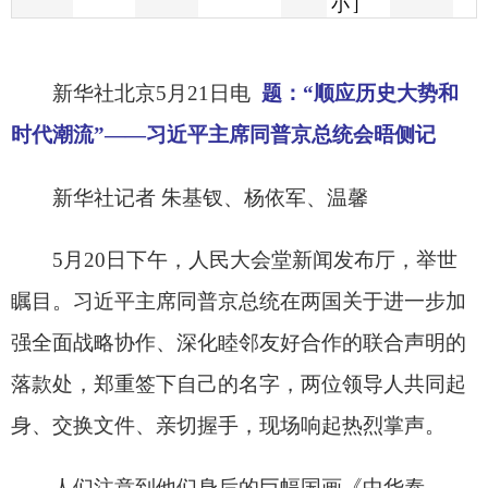
时代潮流”——习近平主席同普京总统会晤侧记
新华社记者 朱基钗、杨依军、温馨
5月20日下午，人民大会堂新闻发布厅，举世
瞩目。习近平主席同普京总统在两国关于进一步加
强全面战略协作、深化睦邻友好合作的联合声明的
落款处，郑重签下自己的名字，两位领导人共同起
身、交换文件、亲切握手，现场响起热烈掌声。
人们注意到他们身后的巨幅国画《中华泰
山》，五岳之尊山峦巍峨、松柏挺拔、层云激荡，
尽显文明大国的胸怀气度，也映照着世界大变局
下“风雨不动安如山”的大国担当。
此次中俄元首北京会晤，时逢“两个周年”：中