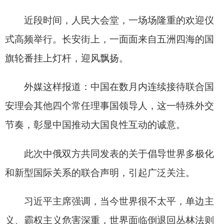
厅、西大厅、澳门四季厅、金色大厅、北京厅，场
景转换，议程密集。
西大厅里，一派青春和希望的气息。来自中俄
两国的青少年学生、教师与教育工作者，济济一
堂，意气风发。
习近平主席和普京总统共同揭开红色幕布，一
枚别致的徽标映入眼帘：形似一本展开的典籍，书
页两侧融入中俄两国国旗图案，象征双方以教育为
桥，共启求知互通、携手共进的崭新篇章。
“中俄教育年”，这是中俄第十个国家级主题
年。习近平主席言明此举深意：“教育是国与国之间
连接民心、传承友谊的重要桥梁，是功在当代、利
在千秋的崇高事业。”