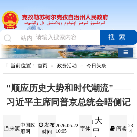
搜索
导航切换
当前位置：
首页
»
政务活动
»
今日头条
"顺应历史大势和时代潮流"——
习近平主席同普京总统会晤侧记
大
[
发布
中国政
2026-05-22
23
来源
字体
阅读
中
10:05
4
府网
时间
小
]
新华社北京5月21日电
题：“顺应历史大势和