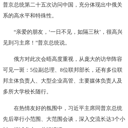
在热情友好的氛围中，习近平主席同普京总统
先后举行小范围、大范围会谈，深入交流长达3个小
时，坦诚务实、共识满满。
回望中俄关系栉风沐雨、与时俱进的来路，习
近平主席这样精辟概括：
“中俄关系一步一个脚印走到今天这个高度，是
因为双方以‘千磨万击还坚劲’的毅力不断深化政治
互信和战略协作，以‘更上一层楼’的精神拓展各领
域合作，以‘乱云飞渡仍从容’的勇气捍卫国际公道
正义、推动构建人类命运共同体。”
普京总统深表赞同：“在双方共同努力下，俄中
关系达到空前的高水平”“俄中关系经受考验，历久
弥坚，已成为全面战略协作的典范”。