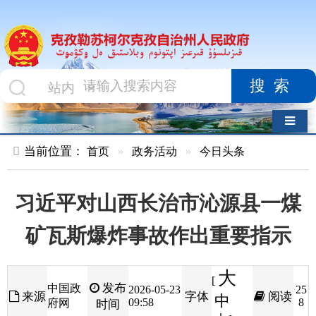
搜索
导航切换
当前位置：
首页
»
政务活动
»
今日头条
习近平对山西长治市沁源县一煤
矿瓦斯爆炸事故作出重要指示
大
[
发布
中国政
2026-05-23
25
来源
字体
阅读
中
09:58
8
府网
时间
小
]
习近平对山西长治市沁源县一煤矿瓦斯爆炸事故作