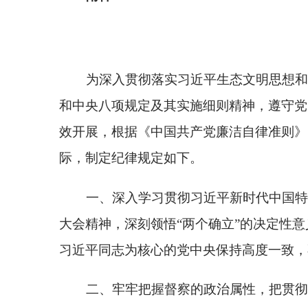
效开展，根据《中国共产党廉洁自律准则》《生态环
际，制定纪律规定如下。
一、深入学习贯彻习近平新时代中国特色社会主
大会精神，深刻领悟
“两个确立”的决定性意义，增强“
习近平同志为核心的党中央保持高度一致，不断提高
二、牢牢把握督察的政治属性，把贯彻落实习近
之重，推动落实党中央、国务院关于生态文明建设和
三、必须听从组织安排，执行组织决定，督察进
和重大问题要及时报告，不准擅自表态、提出处置意
四、加强督察组临时党支部建设，突出政治功能
要求贯穿督察工作全过程。
五、坚持集体讨论、层层把关，加强重大问题的