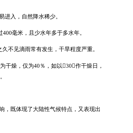
气候特点，又表现出
℃。极端最低温度可达
积的
2.4
％，绝大部分
变，常有春寒出现。
西缘，境内有
7000
余
候复杂多样，差异极