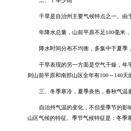
三、冬季寒冷，夏季炎热，春秋气温多变
自治州气温的变化，不但受季节的影响，更为显
山区气候的特征。季节气候特征是：冬季寒冷，夏季
冬季寒冷，是全州普遍现象。山前平原冬季最冷
－
37
℃。寒冷期的长短不一，平原区最短，全年有
40
夏季炎热，主要是平原区。极端最高温度可达
42
是山地或山区，故炎热期极短，不足
30
天。海拔高度
春秋气温多变，这是大陆性气候特点之一。春季
四、气候差异极大，垂直反映迅速
自治州东部和北部属天山尾系的阳坡，南部属西
米以上的公格尔、慕士塔格冰峰，最低处仅有
1100
米