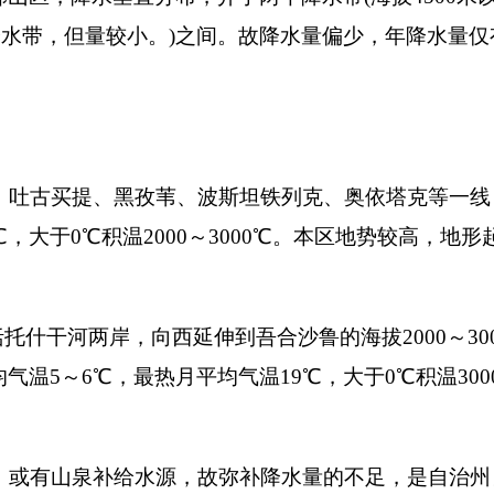
克陶县农业区。其海拔高度在
1600
米以上。区内热量资源丰富，
量
60
～
80
毫米，大于
10
℃期间，大气干燥度超过
4.00
。本区四季明
速，秋高气爽，冬季寒冷少雪。
光照充足，无霜期长。
打
地州市政府
区政府部门
省区市