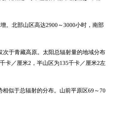
区为
135
千卡／厘米
2
左
布。山前平原区
69
～
70
少。
多于多水年。
，干旱程度严重。
如以

30
％作干燥日，