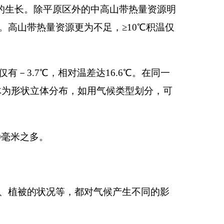
州界的高山带。为全
比全州其它区丰富。
，最冷月平均气温－
多酷寒。本区同时又
富。由于本区多高
布，面积不大，多为
公格尔等高峰。本区
较大，年降水量在
10
℃期间，大气干燥