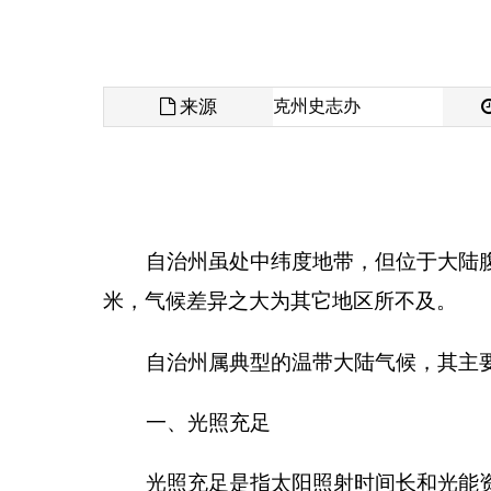
来源
克州史志办
发布时间
自治州虽处中纬度地带，但位于大陆腹部，至海
米，气候差异之大为其它地区所不及。
自治州属典型的温带大陆气候，其主要特点是：
一、光照充足
光照充足是指太阳照射时间长和光能资源丰富。
是造成光照时间长的原因。由于光照时间长，太阳直
日照时间长，百分率大，年日照总时数达
2700
～
平原为
2700
～
2800
小时。年平均日照百分率全州为
62
太阳辐射量大，年总辐射量为
130
～
140
千卡／厘