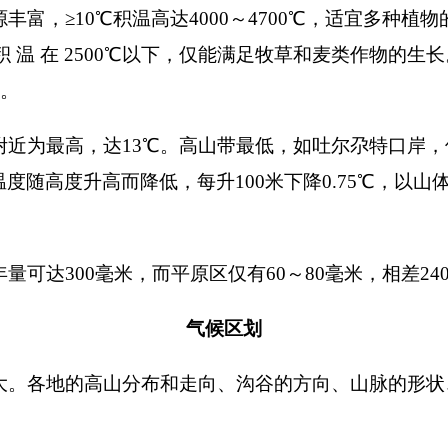
一线北部，以及布伦口以西和以南的海拔
3000
米以上直抵国境和
区地势高，山岭起伏大，内有冰川和高山积雪带，水资源相对地
托什干河以北的高山带，海拔均在
3000
米以上，为全州最冷山区
仅
10
℃左右，大于
0
℃积温
1000
～
1200
℃，冬季处于逆温层顶上，
于
10
℃期间，大气干燥度
1.04
。总的气候特征为热量足，水分丰
植被生长受到抑制，虽有草甸、草原型草场的存在，但为片状分
南、偏西的海拔
3000
米以上的高山带，境内有著名的慕士塔格、
水垂直分布，介于两个降水带
(
海拔
4500
米以上有一降水带，且量
量较小。
)
之间。故降水量偏少，年降水量仅有
100
毫米左右。大于