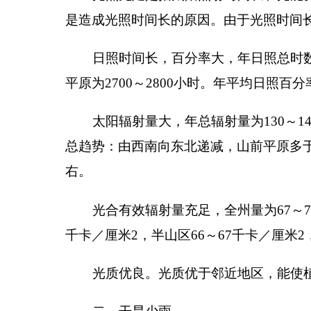
总趋势：由西南向东北递减，山前平原多于山地，高
右。
光合有效辐射量充足，全州量为
67
～
70
千卡／厘
千卡／厘米
2
，半山区
66
～
67
千卡／厘米
2
，高 山 区
光质优良。光质优于邻近地区，能使植物茎叶粗
二、干旱少雨
干旱是自治州主要气候特点之一。由于北面和西
年降水总量，山前平原不足
100
毫米，海拔
3500
降水时间分布不均衡，多集中于夏季，秋冬季较
干旱表现的另一方面是空气干燥，年平均相对湿
则山前平原和南部山区全年有
100
～
140
天的干燥日，