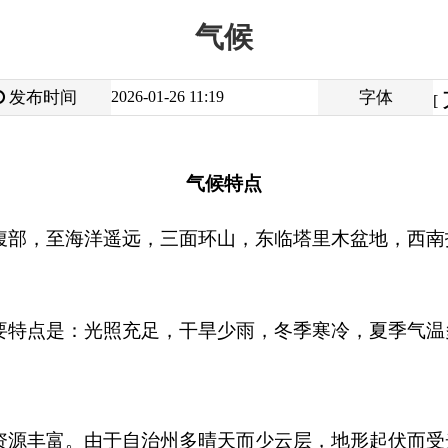
大
中
2026-01-26 11:19
字体
小
[
]
气候特点
洋遥远，三面环山，东临塔里木盆地，西南抵海拔
7719
米的公格
光照充足，干旱少雨，冬季寒冷，夏季气温多变，气候差异很大
由于自治州多晴天而少云层，地形起伏而受光面积相多对，植被
接照射率大，光能资源极为丰富。
3000
小时。日照时数的地域分布由南向北递增。北部山区高达
29
～
68
％，山区大于平原。
米
2
，高于我国同纬度的华北和东北地区，仅次于青藏高原。太