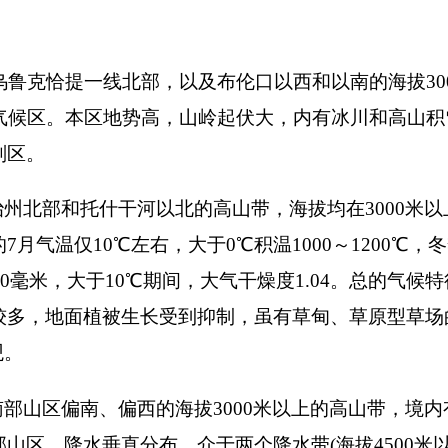
、黑孜苇、波斯坦铁列克、奥依塔克等一线，处于海拔
2000
～
30
℃积温
2000
～
3000
℃。本区地势较高，地形起伏，谷沟交
*
，水资
两岸，向西延伸到吾合沙鲁的海拔
2000
～
3000
米的中山带，热量
℃，最热月平均气温
19
℃，大于
0
℃积温
3000
℃左右，能满足禾本
补给水源，故弥补降水量的不足，是自治州良好的畜牧业基地，
区中山带，海拔为
2 000
～
3 000
米地段。包括波斯坦铁列克、奥依
，年极端最高温度可达
30
℃以上，极端最低温度－
20
℃。冬季处
～
100
毫米间，大于
10
期间，大气干燥度达
4.00
以上，属干旱区。