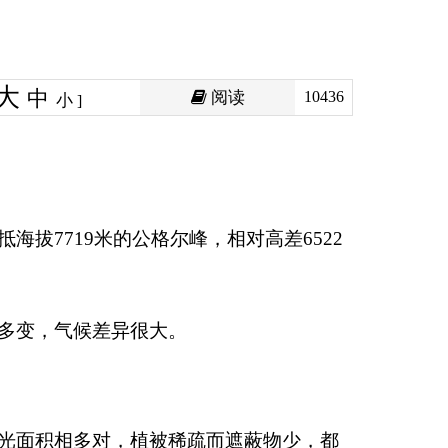
阅读
10436
尔峰，相对高差
6522
。
稀疏而遮蔽物少，都
00
～
3000
小时，南部
阳总辐射量的地域分布