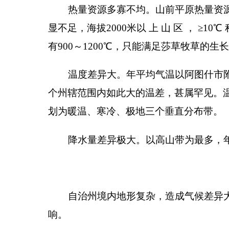
一、南北山寒冷气候区
该区包括托什干河以北，吐古买提、乌鲁克恰提
州温度最低，热量资源不足
1500
℃的寒冷气候区。本
根据水热条件配合程度，又分为两个气候副区。
北山寒冷半温润气候区
该区包括自治州北部和
12
℃，年极端最低气温可达－
30
℃，最热的
7
月气温
为全州降水量最丰富区，年降水量
250
～
300
毫米，大
山，坡度陡峭，多岩石层，土壤中沙卵石较多，地面
荒漠化草原，形成“有水而少草”的独特景观。
南山半干旱气候区
本区包括自治州南部山区偏
的热量条件相似于
区，但由于本区处于南部山区，降
320
毫米以上，海拔
3000
米以下又有一个降水带，但
度为
2.00
～
4.00
。