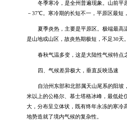
大，分布呈立体状，既有终年永冻的寒冷高山带，又
地势造就了境内气候的复杂性。
热量资源多寡不均。山前平原热量资源丰富，≥
1
显不足，海拔
2000
米以 上 山 区 ， ≥
10
℃
积 温 在
25
有
900
～
1200
℃，只能满足莎草牧草的生长。
温度差异大。年平均气温以阿图什市附近为最高
个州辖范围内如此大的温差，甚属罕见。温度随高度
划为暖温、寒冷、极地三个垂直分布带。
降水量差异极大。以高山带为最多，年量可达
30
自治州境内地形复杂，造成气候差异大。各地的
响。