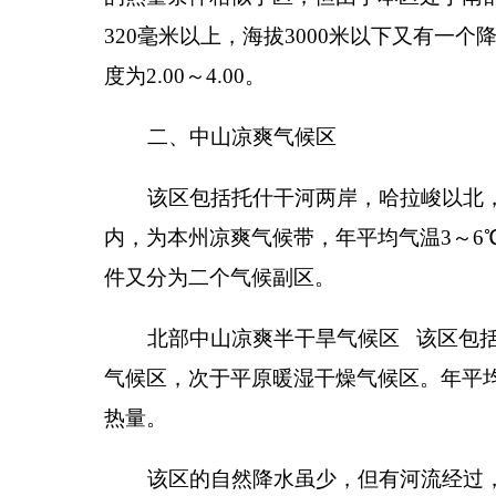
冷，夏不热，春秋温凉宜人。
三、平原暖温干燥气候区
本区主要包括阿图什耕作区
(
含哈拉峻盆地
)
和阿
10
～
13
℃，大于
0
℃积温高达
4000
～
5000
℃，年降水
夏季炎热且长
(
长达
4
个月
)
，多阵性风雨，秋季降温迅
该区气候总特征是：热量丰富，气温日较差大，
分享:
各县（市）网站
媒体