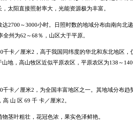
山牧区近似平原农区，平原农区为
138
～
140
千卡／厘米
2
，半山
米
2
，为全国丰富地区之一。其地域分布趋势相似于总辐射的分
69
千 卡／厘米
2
。
壮，花冠色浓，果实色泽鲜艳。
面的南天山和高原的阻挡，高空暖温空气不易进入，自然降水稀
米以上山区降水稀少。全州多水年份也不超过
400
毫米，且少水年
少。最长连续无降水日数可达
180
天，半年之久不见滴雨常有发生
度为
40
～
50
％，不超过
50
％，且山前平原尤为干燥，仅为
40
％，
北部高山亦有
25
天左右，空气干燥程度显著。