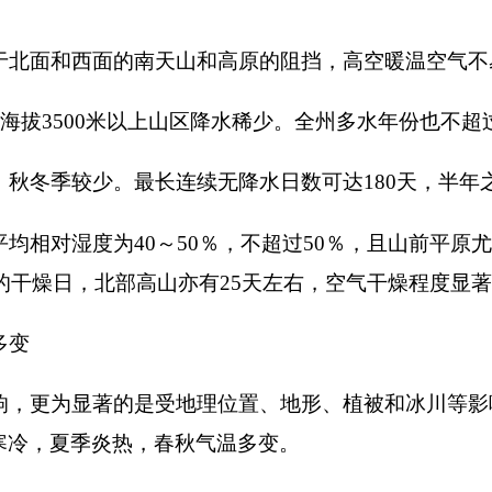
著的是受地理位置、地形、植被和冰川等影响，既体现了大陆性
炎热，春秋气温多变。
月温度为－
6
至－
7
℃，半山区－
9
至－
10
℃，高山区－
15
至－
16
天左右。高山区最长，长达
120
天左右。半山区间于两者之间。
℃，炎热期可持续
70
～
85
天，属南疆之最。但平原区仅占全州面
2000
米以上山区无四季之分，仅有冷暖之别。
升温迅速，秋温下降快而短暂。春季冷暖空气交替频繁，气温多
昆仑山末端的北坡，全境背环帕米尔高原东侧，腹向塔里木盆地
，相对高差
6000
余米，加之山体纵横交织，地势起伏大，因此气