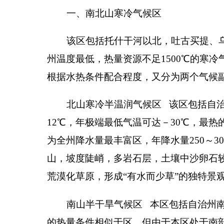
二、中山凉爽气候区
该区包括托什干河两岸，哈拉峻以北，吐古买提
内，为本州凉爽气候带，年平均气温
3
～
6
℃，大于
0
件又分为二个气候副区。
北部中山凉爽半干旱气候区
该区包括托什干河
气候区，次于平原暖湿干燥气候区。年平均气温
5
～
6
热量。
该区的自然降水虽少，但有河流经过，或有山泉
区。
南部中山凉爽干旱气候区
该区主要位于南部山
地。年平均气温
5
～
7
℃，大于
0
℃积温
3000
～
3500
℃
高于平原区，是良好的牲畜越冬场所。所降水量在
80