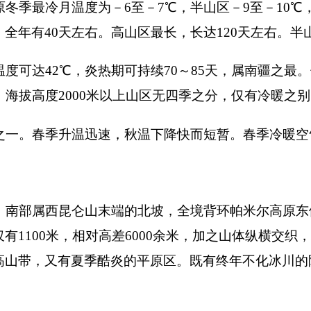
有夏季酷炎的平原区。既有终年不化冰川的降水带，又有干旱无
0
℃积温高达
4000
～
4700
℃，适宜多种植物的生长。除平原区外
00
℃以下，仅能满足牧草和麦类作物的生长。高山带热量资源更
，达
13
℃。高山带最低，如吐尔尕特口岸，仅有－
3.7
℃，相对温
升高而降低，每升
100
米下降
0.75
℃，以山体为形状立体分布，如
0
毫米，而平原区仅有
60
～
80
毫米，相差
240
毫米之多。
气候区划
高山分布和走向、沟谷的方向、山脉的形状、植被的状况等，都