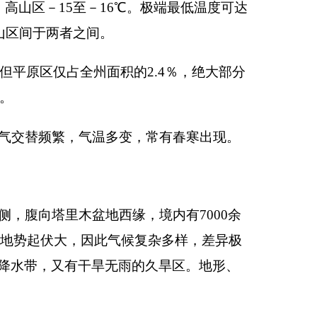
雨的久旱区。地形、
的中高山带热量资源明
为不足，≥
10
℃积温仅
差达
16.6
℃。在同一
用气候类型划分，可
对气候产生不同的影