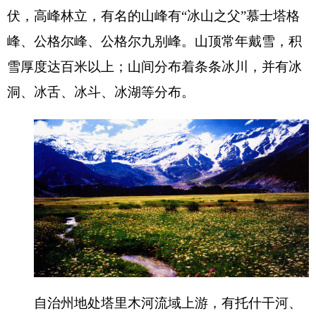
自治州地处塔里木河流域上游，有托什干河、
博古孜河、恰克玛克河、克孜勒苏河、盖孜河、流
量
252.406
立方米／秒。地下水总储量
8.06
亿立方
米。
自治州水资源较丰，但由于河流多处于高山峡
谷之中，利用率极低，地表水引用量仅占拥有量的
12%
左右。地下水的开采利用量也仅占地下水可开
采利用资源的
10.85%
左右。