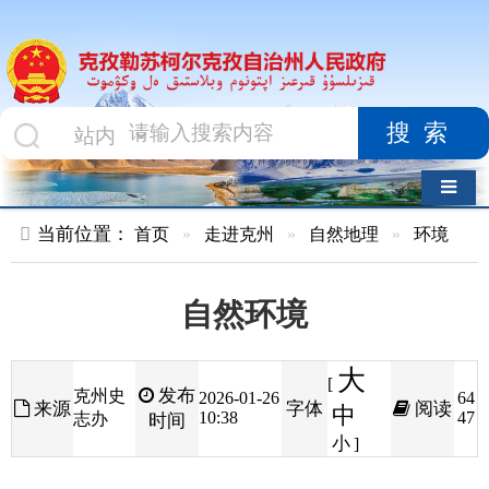
搜索
导航切换
当前位置：
首页
»
走进克州
»
自然地理
»
环境
自然环境
大
[
发布
克州史
2026-01-26
64
来源
字体
阅读
中
10:38
47
志办
时间
小
]
克孜勒苏柯尔克孜自治州地处年轻的帕米尔高
原上。帕米尔高原寒武纪时期隆起，华里西时期断