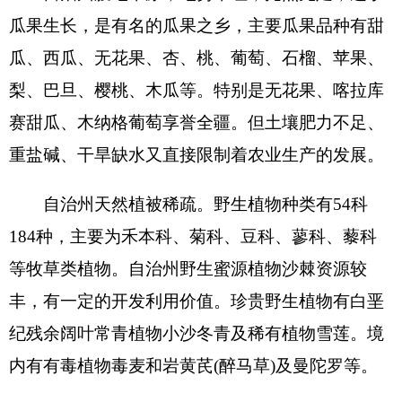
自治州野生动物资源较丰，仅鸟类就有
17
目
42
科
244
种，占新疆鸟类总种数的
60%
。珍贵野生动物
较多，属国家一级保护的
12
种，二级
33
种，另外还
有珍贵稀有野生动物
40
多种。
自治州矿产丰富，主要分布于广大山区。金属
矿有金、银、铜、铁、锰、铬、铅、锌、锡、镍、
钴、钨、铝、钼、钒、钛、锂、铍、铌、钽等；燃
料矿有煤、石油等；建材矿上，盐、芒硝的储量也
相当丰富。另外尚有珍贵稀有矿冰洲石、绿柱石等
宝石矿。
自治州地跨天山山区、帕米尔高原、昆仑山山
区及塔里木盆地边缘几个独特的地理环境区，这
4
个
独特的地理区域，在地质构造，地貌特征、气候物
产上千差万别，各有所异，这就形成了各自不同的