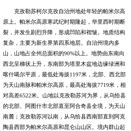
裂，并发生剧烈升降，形成凹陷和褶皱。地质结构
复杂，主要为新生界第四系地层。自治州境内多
山，山地占全州总面积的
90%
以上。地势由东南向
西北呈梯状上升，东南部为塔里木盆地边缘绿洲和
喀什噶尔平原，最低处海拔
1197
米，北部、西北部
为天山南脉和帕米尔高原，最高处海拔
7719
米，相
对高差
6522
米。山地以克孜勒苏河为界，从乌恰县
的北部、阿图什市北部直至阿合奇县全境，为天山
南麓；克孜勒苏河以南，从乌恰县西南部直到阿克
陶县西部为帕米尔高原和昆仑山山区。境内群山起
伏，高峰林立，有名的山峰有“冰山之父”慕士塔格
峰、公格尔峰、公格尔九别峰。山顶常年戴雪，积
雪厚度达百米以上；山间分布着条条冰川，并有冰
洞、冰舌、冰斗、冰湖等分布。