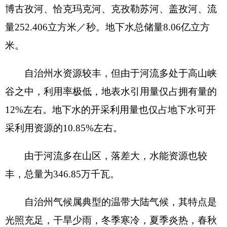
由于河流多在山区，落差大，水能资源也较
丰，总量为
346.85
万千瓦。
自治州气候属典型的温带大陆气候，其特点是
光照充足，干旱少雨，冬季寒冷，夏季炎热，春秋
季短促，且气温多变。气候差异极大，垂直反应明
显。既有终年永冻的寒冷高山带，又有夏季酷炎的
平原区；既有终年不化的冰雪降水带，又有干旱无
雨的久旱区。相对温差达
16.6
℃。
自治州由于地域辽阔，且又分布于几个不同的
地理带中，自然资源较丰富。
自治州草场面积达
5000
多万亩，著名的玉其塔
什草原是州境内最大的草原，是发展草原畜牧业的
广阔牧场。但长期超载放牧引起严重退化，载畜量