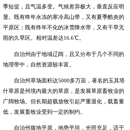
低，发展畜牧业受到一定的制约。
自治州腹地平原，地势平坦，光照充足，适于
瓜果生长，是有名的瓜果之乡，主要瓜果品种有甜
瓜、西瓜、无花果、杏、桃、葡萄、石榴、苹果、
梨、巴旦、樱桃、木瓜等。特别是无花果、喀拉库
赛甜瓜、木纳格葡萄享誉全疆。但土壤肥力不足、
重盐碱、干旱缺水又直接限制着农业生产的发展。
自治州天然植被稀疏。野生植物种类有
54
科
184
种，主要为禾本科、菊科、豆科、蓼科、藜科
等牧草类植物。自治州野生蜜源植物沙棘资源较
丰，有一定的开发利用价值。珍贵野生植物有白垩
纪残余阔叶常青植物小沙冬青及稀有植物雪莲。境
内有有毒植物毒麦和岩黄芪
(
醉马草
)
及曼陀罗等。