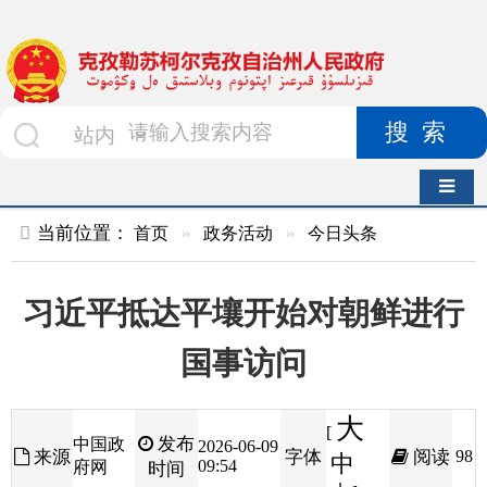
搜索
导航切换
当前位置：
首页
»
政务活动
»
今日头条
习近平抵达平壤开始对朝鲜进行
国事访问
大
[
发布
中国政
2026-06-09
来源
字体
阅读
98
中
09:54
府网
时间
小
]