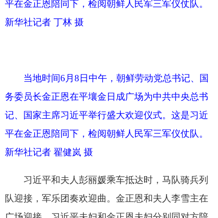
平在金正恩陪同下，检阅朝鲜人民军三军仪仗队。
新华社记者 翟健岚 摄
习近平和夫人彭丽媛乘车抵达时，马队骑兵列
队迎接，军乐团奏欢迎曲。金正恩和夫人李雪主在
广场迎接。习近平夫妇和金正恩夫妇分别同对方陪
同人员握手致意。两党两国最高领导人共同登上检
阅台，军乐团奏中朝两国国歌，鸣放礼炮21响。习
近平在金正恩陪同下，检阅朝鲜人民军三军仪仗
队，仪仗队员用朝语高呼“祝习近平同志身体健
康”。此后，习近平同金正恩一起观看分列式。
当地时间6月8日中午，朝鲜劳动党总书记、国
务委员长金正恩在平壤金日成广场为中共中央总书