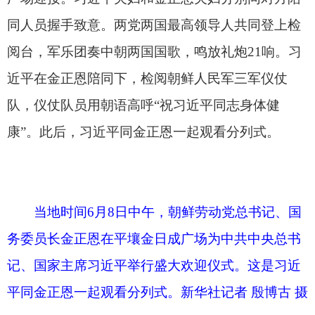
记、国家主席习近平举行盛大欢迎仪式。这是习近
平同金正恩一起观看分列式。新华社记者 殷博古 摄
平壤各界群众和少年儿童身着节日盛装，手持
旗帜、鲜花和气球，高喊中朝友好口号，以热烈的
掌声和欢呼声向到访的中国贵宾表达最诚挚的欢
迎。习近平和金正恩沿着红毯前行，向欢迎群众和
少年儿童挥手致意。
欢迎仪式结束时，广场上放飞悬挂中朝双语欢
迎标语的缤纷气球。随后，习近平和彭丽媛乘车前
往锦绣山迎宾馆下榻，金正恩和夫人李雪主亲自送
至迎宾馆。
从机场到金日成广场和从金日成广场到锦绣山
迎宾馆途中，朝鲜民众自发在道路两旁挥手欢迎习