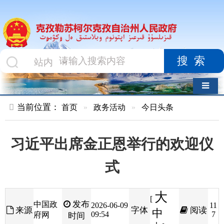
搜索
导航切换
当前位置：
首页
»
政务活动
»
今日头条
习近平出席金正恩举行的欢迎仪
式
大
[
发布
中国政
2026-06-09
11
来源
字体
阅读
中
09:54
7
府网
时间
小
]